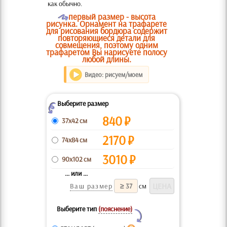
как обычно.
O
первый размер - высота
рисунка. Орнамент на трафарете
для рисования бордюра содержит
повторяющиеся детали для
совмещения, поэтому одним
трафаретом Вы нарисуете полосу
любой длины.
Видео: рисуем/моем
Выберите размер
Z
840
₽
37x42 см
2170
₽
74x84 см
3010
₽
90x102 см
... или ...
Ваш размер
см
Выберите тип
(пояснение)
Y