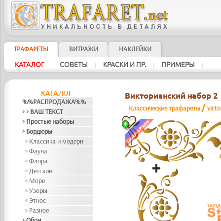
ТРАФАРЕТЫ
ВИТРАЖИ
НАКЛЕЙКИ
КАТАЛОГ
СОВЕТЫ
КРАСКИ И ПР.
ПРИМЕРЫ
|
|
|
|
КАТАЛОГ
Викторианский набор 2
%%РАСПРОДАЖА%%
/
Классические трафареты
vict
> > ВАШ ТЕКСТ
> Простые наборы
> Бордюры
Классика и модерн
Фауна
Флора
Детские
Море
Узоры
Этнос
Разное
> Обои