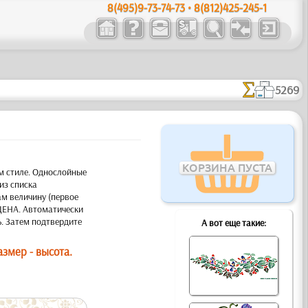
8(495)9-73-74-73 • 8(812)425-245-1
5269
КОРЗИНА ПУСТА
м стиле. Однослойные
из списка
ам величину (первое
 ЦЕНА. Автоматически
ь. Затем подтвердите
А вот еще такие:
змер - высота.