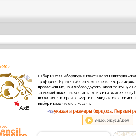
or016b
a
Набор из угла и бордюра в классическом викторианско
трафареты. Купить шаблон можно не только размером 
предложенных, но и любого другого. Введите нужную В
значение) ниже списка стандартных и нажмите кнопку
посчитается второй размер, и Вы увидите его стоимост
выбор и кладите его в корзину.
O
указаны размеры бордюра. Первый ра
Видео: рисуем/моем