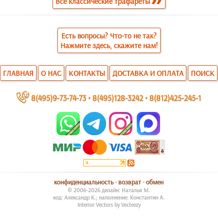
Все классические трафареты
Есть вопросы? Что-то не так?
Нажмите здесь, скажите нам!
ГЛАВНАЯ
О НАС
КОНТАКТЫ
ДОСТАВКА И ОПЛАТА
ПОИСК
~
8(495)9-73-74-73
•
8(495)128-3242
•
8(812)425-245-1
конфиденциальность
•
возврат
•
обмен
© 2006-2026 дизайн: Наталья М.
код: Александр К.; наполнение: Константин А.
Interior Vectors by Vecteezy