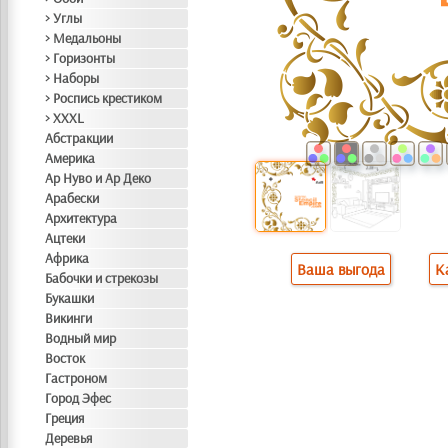
> Углы
> Медальоны
> Горизонты
> Наборы
> Роспись крестиком
> XXXL
Абстракции
Америка
Ар Нуво и Ар Деко
Арабески
Архитектура
Ацтеки
Африка
Ваша выгода
К
Бабочки и стрекозы
Букашки
Викинги
Водный мир
Восток
Гастроном
Город Эфес
Греция
Деревья