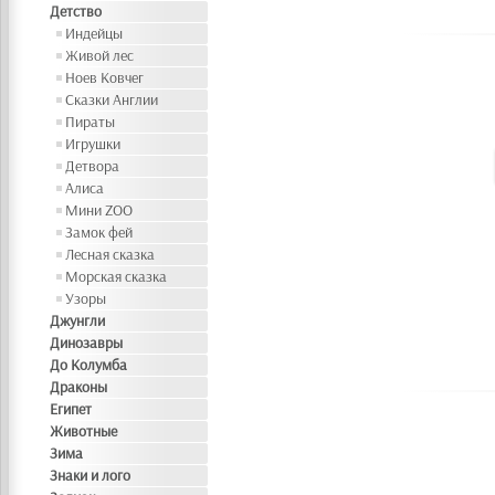
Детство
Индейцы
Живой лес
Ноев Ковчег
Сказки Англии
Пираты
Игрушки
Детвора
Алиса
Мини ZOO
Замок фей
Лесная сказка
Морская сказка
Узоры
Джунгли
Динозавры
До Колумба
Драконы
Египет
Животные
Зима
Знаки и лого