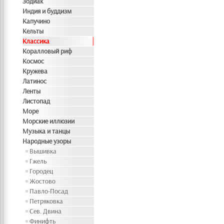
Зодиак
Индия и буддизм
Капучино
Кельты
Классика
Коралловый риф
Космос
Кружева
Латинос
Ленты
Листопад
Море
Морские иллюзии
Музыка и танцы
Народные узоры
Вышивка
Гжель
Городец
Жостово
Павло-Посад
Петряковка
Сев. Двина
Финифть