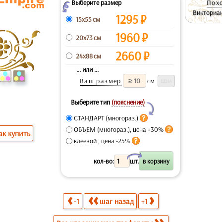
Выберите размер
Похо
Z
Викториан
1295
₽
15x55 см
1960
₽
20x73 см
2660
₽
24x88 см
... или ...
Ваш размер
см
Выберите тип
(пояснение)
Y
СТАНДАРТ (многораз.)
ОБЪЕМ (многораз.), цена +30%
ак купить
клеевой , цена -25%
X
кол-во:
шт.
-1
шаг назад
+1