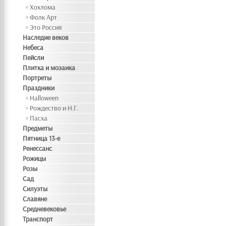
Хохлома
Фолк Арт
Это Россия
Наследие веков
Небеса
Пейсли
Плитка и мозаика
Портреты
Праздники
Halloween
Рождество и Н.Г.
Пасха
Предметы
Пятница 13-е
Ренессанс
Рожицы
Розы
Сад
Силуэты
Славяне
Средневековье
Транспорт