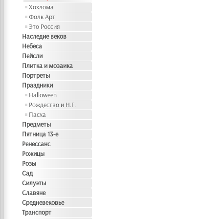
Хохлома
Фолк Арт
Это Россия
Наследие веков
Небеса
Пейсли
Плитка и мозаика
Портреты
Праздники
Halloween
Рождество и Н.Г.
Пасха
Предметы
Пятница 13-е
Ренессанс
Рожицы
Розы
Сад
Силуэты
Славяне
Средневековье
Транспорт