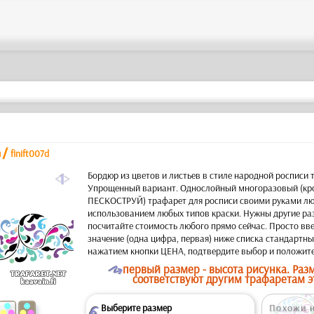
/
и
finift007d
a
Бордюр из цветов и листьев в стиле народной росписи 
Упрощенный вариант. Однослойный многоразовый (кр
ПЕСКОСТРУЙ) трафарет для росписи своими руками лю
использованием любых типов краски. Нужны другие ра
посчитайте стоимость любого прямо сейчас. Просто вв
значение (одна цифра, первая) ниже списка стандартны
нажатием кнопки ЦЕНА, подтвердите выбор и положите
O
первый размер - высота рисунка. Ра
соответствуют другим трафаретам э
Выберите размер
Похожи н
Z