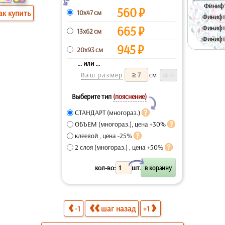
Финифт
560
₽
10x47 см
ак купить
Финифт
665
₽
Финифт
13x62 см
Финифт
945
₽
20x93 см
... или ...
Ваш размер
см
Выберите тип
(пояснение)
Y
СТАНДАРТ (многораз.)
ОБЪЕМ (многораз.), цена +30%
клеевой , цена -25%
2 слоя (многораз.) , цена +50%
X
кол-во:
шт.
-1
шаг назад
+1