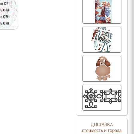
ь 07
ь 07а
ь 07б
ь 07в
ДОСТАВКА
стоимость и города