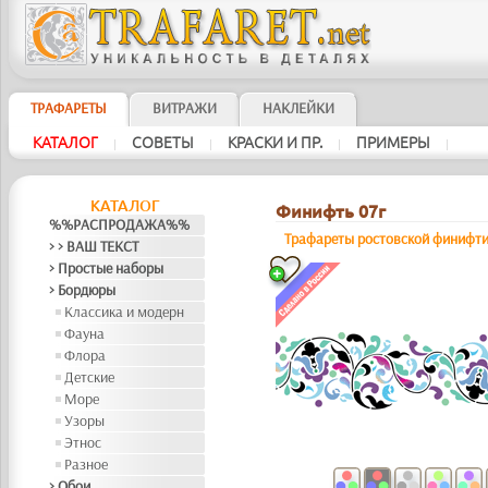
ТРАФАРЕТЫ
ВИТРАЖИ
НАКЛЕЙКИ
КАТАЛОГ
СОВЕТЫ
КРАСКИ И ПР.
ПРИМЕРЫ
|
|
|
|
КАТАЛОГ
Финифть 07г
%%РАСПРОДАЖА%%
Трафареты ростовской финифт
> > ВАШ ТЕКСТ
> Простые наборы
> Бордюры
Классика и модерн
Фауна
Флора
Детские
Море
Узоры
Этнос
Разное
> Обои