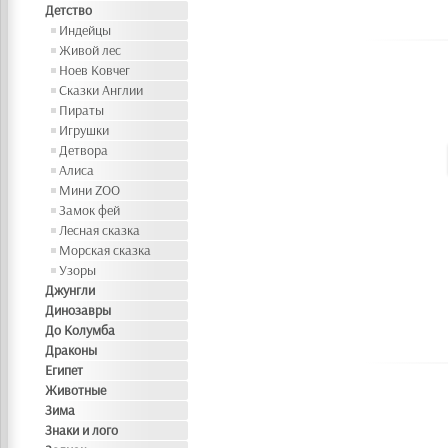
Детство
Индейцы
Живой лес
Ноев Ковчег
Сказки Англии
Пираты
Игрушки
Детвора
Алиса
Мини ZOO
Замок фей
Лесная сказка
Морская сказка
Узоры
Джунгли
Динозавры
До Колумба
Драконы
Египет
Животные
Зима
Знаки и лого