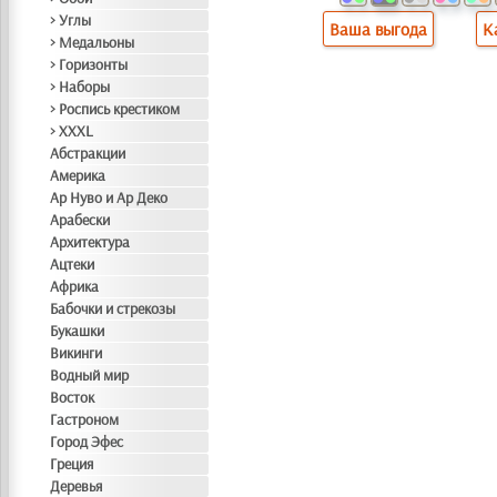
> Углы
Ваша выгода
К
> Медальоны
> Горизонты
> Наборы
> Роспись крестиком
> XXXL
Абстракции
Америка
Ар Нуво и Ар Деко
Арабески
Архитектура
Ацтеки
Африка
Бабочки и стрекозы
Букашки
Викинги
Водный мир
Восток
Гастроном
Город Эфес
Греция
Деревья