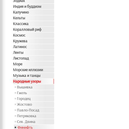
Зодиак
Индия и буддизм
Капучино
Кельты
Классика
Коралловый риф
Космос
Кружева
Латинос
Ленты
Листопад
Море
Морские иллюзии
Музыка и танцы
Народные узоры
Вышивка
Гжель
Городец
Жостово
Павло-Посад
Петряковка
Сев. Двина
Финифть