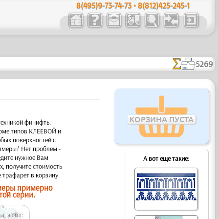
8(495)9-73-74-73 • 8(812)425-245-1
5269
КОРЗИНА ПУСТА
техникой финифть.
оме типов КЛЕЕВОЙ и
бых поверхностей с
змеры? Нет проблем -
едите нужное Вам
А вот еще такие:
х, получите стоимость
 трафарет в корзину.
змеры примерно
той серии.
а этот: