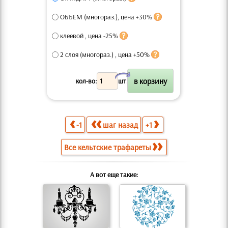
ОБЪЕМ (многораз.), цена +30%
клеевой , цена -25%
2 слоя (многораз.) , цена +50%
X
кол-во:
шт.
-1
шаг назад
+1
Все кельтские трафареты
А вот еще такие: