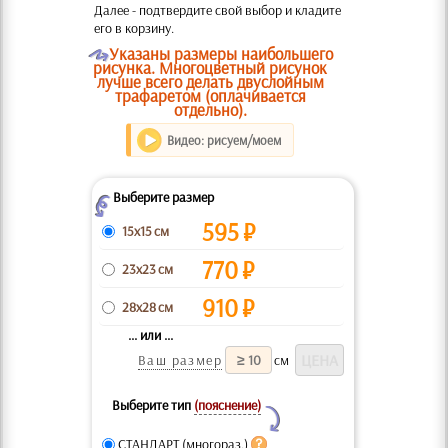
Далее - подтвердите свой выбор и кладите
его в корзину.
O
Указаны размеры наибольшего
рисунка. Многоцветный рисунок
лучше всего делать двуслойным
трафаретом (оплачивается
отдельно).
Видео: рисуем/моем
Выберите размер
Z
595
₽
15x15 см
770
₽
23x23 см
910
₽
28x28 см
... или ...
Ваш размер
см
Выберите тип
(пояснение)
Y
СТАНДАРТ (многораз.)