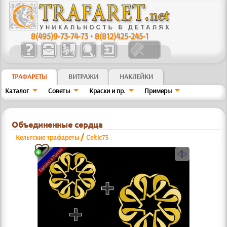
8(495)9-73-74-73
•
8(812)425-245-1
ТРАФАРЕТЫ
ВИТРАЖИ
НАКЛЕЙКИ
Каталог
Советы
Краски и пр.
Примеры
Объединенные сердца
/
Кельтские трафареты
Celtic73
a