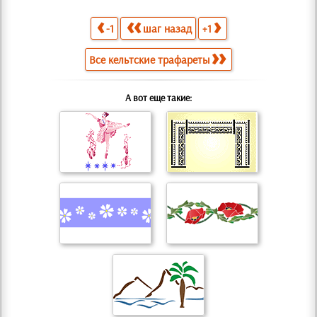
-1
шаг назад
+1
Все кельтские трафареты
А вот еще такие: