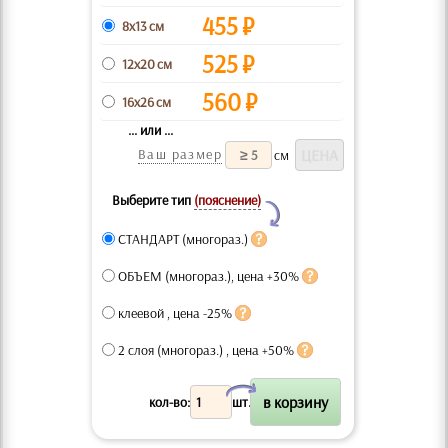
455
₽
8x13 см
525
₽
12x20 см
560
₽
16x26 см
... или ...
Ваш размер
см
Выберите тип
(пояснение)
Y
СТАНДАРТ (многораз.)
ОБЪЕМ (многораз.), цена +30%
клеевой , цена -25%
2 слоя (многораз.) , цена +50%
X
кол-во:
шт.