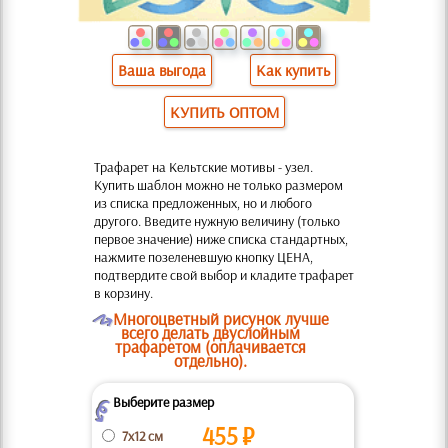
Ваша выгода
Как купить
КУПИТЬ ОПТОМ
Трафарет на Кельтские мотивы - узел.
Купить шаблон можно не только размером
из списка предложенных, но и любого
другого. Введите нужную величину (только
первое значение) ниже списка стандартных,
нажмите позеленевшую кнопку ЦЕНА,
подтвердите свой выбор и кладите трафарет
в корзину.
O
Многоцветный рисунок лучше
всего делать двуслойным
трафаретом (оплачивается
отдельно).
Выберите размер
Z
455
₽
7x12 см