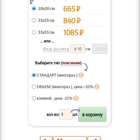
Z
665
₽
20x20 см
840
₽
33x33 см
1085
₽
53x53 см
... или ...
Ваш размер
см
Выберите тип
(пояснение)
Y
СТАНДАРТ (многораз.)
ОБЪЕМ (многораз.), цена +30%
клеевой , цена -25%
X
кол-во:
шт.