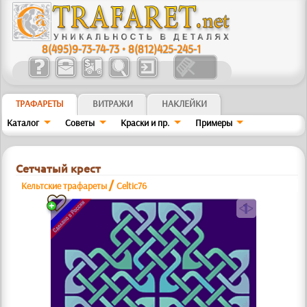
8(495)9-73-74-73
•
8(812)425-245-1
ТРАФАРЕТЫ
ВИТРАЖИ
НАКЛЕЙКИ
Каталог
Советы
Краски и пр.
Примеры
Сетчатый крест
/
Кельтские трафареты
Celtic76
a