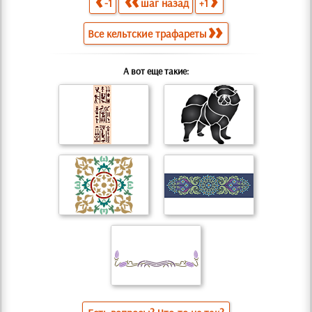
-1
шаг назад
+1
Все кельтские трафареты
А вот еще такие: