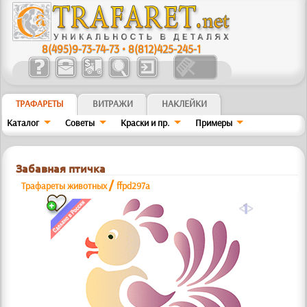
8(495)9-73-74-73
•
8(812)425-245-1
ТРАФАРЕТЫ
ВИТРАЖИ
НАКЛЕЙКИ
Каталог
Советы
Краски и пр.
Примеры
Забавная птичка
/
Трафареты животных
ffpd297a
a