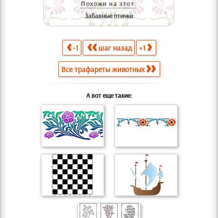
Похожи на этот:
Забавные птички
-1
шаг назад
+1
Все трафареты животных
А вот еще такие: