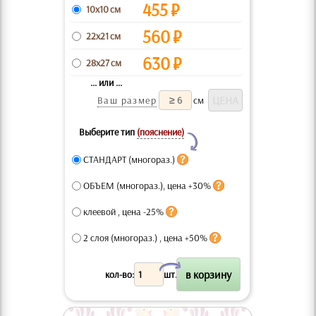
455
₽
10x10 см
560
₽
22x21 см
630
₽
28x27 см
... или ...
Ваш размер
см
Выберите тип
(пояснение)
Y
СТАНДАРТ (многораз.)
ОБЪЕМ (многораз.), цена +30%
клеевой , цена -25%
2 слоя (многораз.) , цена +50%
X
кол-во:
шт.