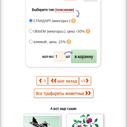
Выберите тип
(пояснение)
Y
СТАНДАРТ (многораз.)
ОБЪЕМ (многораз.), цена +30%
клеевой , цена -25%
X
кол-во:
шт.
-1
шаг назад
+1
Все трафареты животных
А вот еще такие: