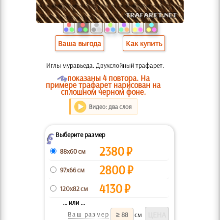
Ваша выгода
Как купить
Иглы муравьеда. Двухслойный трафарет.
O
показаны 4 повтора. На
примере трафарет нарисован на
сплошном черном фоне.
Видео: два слоя
Выберите размер
Z
2380
₽
88x60 см
2800
₽
97x66 см
4130
₽
120x82 см
... или ...
Ваш размер
см