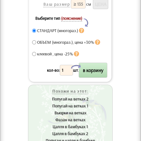
Ваш размер
см
Выберите тип
(пояснение)
Y
СТАНДАРТ (многораз.)
ОБЪЕМ (многораз.), цена +30%
клеевой , цена -25%
X
кол-во:
шт.
Похожи на этот:
Попугай на ветках 2
Попугай на ветках 1
Вьюрки на ветках
Фазан на ветках
Цапля в бамбуках 1
Цапля в бамбуках 2
Попугаи и цапля в бамбуке