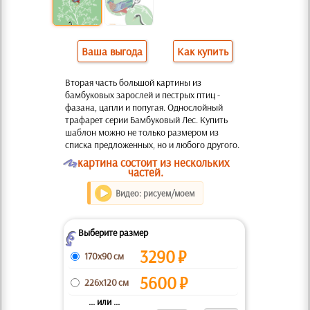
Ваша выгода
Как купить
Вторая часть большой картины из
бамбуковых зарослей и пестрых птиц -
фазана, цапли и попугая. Однослойный
трафарет серии Бамбуковый Лес. Купить
шаблон можно не только размером из
списка предложенных, но и любого другого.
O
картина состоит из нескольких
частей.
Видео: рисуем/моем
Выберите размер
Z
3290
₽
170x90 см
5600
₽
226x120 см
... или ...