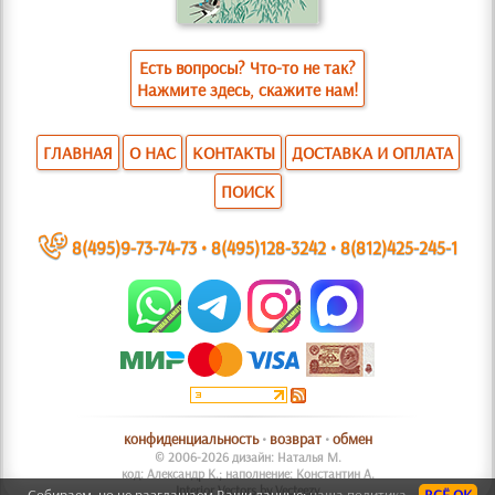
Есть вопросы? Что-то не так?
Нажмите здесь, скажите нам!
ГЛАВНАЯ
О НАС
КОНТАКТЫ
ДОСТАВКА И ОПЛАТА
ПОИСК
~
8(495)9-73-74-73
•
8(495)128-3242
•
8(812)425-245-1
конфиденциальность
•
возврат
•
обмен
© 2006-2026 дизайн: Наталья М.
код: Александр К.; наполнение: Константин А.
Interior Vectors by Vecteezy