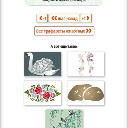
-1
шаг назад
+1
Все трафареты животных
А вот еще такие: