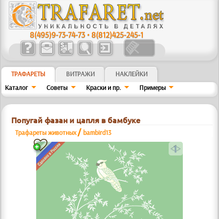
8(495)9-73-74-73
•
8(812)425-245-1
ТРАФАРЕТЫ
ВИТРАЖИ
НАКЛЕЙКИ
Каталог
Советы
Краски и пр.
Примеры
Попугай фазан и цапля в бамбуке
/
Трафареты животных
bambird13
a