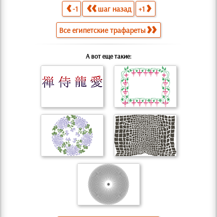
-1
шаг назад
+1
Все египетские трафареты
А вот еще такие: