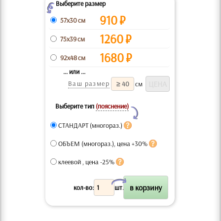
Выберите размер
Z
910
₽
57x30 см
1260
₽
75x39 см
1680
₽
92x48 см
... или ...
Ваш размер
см
Выберите тип
(пояснение)
Y
СТАНДАРТ (многораз.)
ОБЪЕМ (многораз.), цена +30%
клеевой , цена -25%
X
кол-во:
шт.