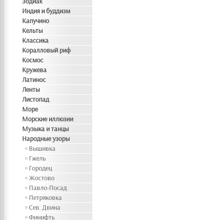
Зодиак
Индия и буддизм
Капучино
Кельты
Классика
Коралловый риф
Космос
Кружева
Латинос
Ленты
Листопад
Море
Морские иллюзии
Музыка и танцы
Народные узоры
Вышивка
Гжель
Городец
Жостово
Павло-Посад
Петряковка
Сев. Двина
Финифть