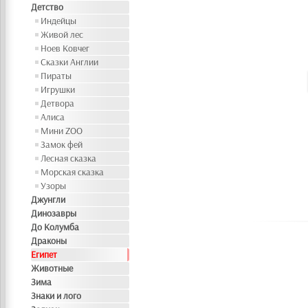
Детство
Индейцы
Живой лес
Ноев Ковчег
Сказки Англии
Пираты
Игрушки
Детвора
Алиса
Мини ZOO
Замок фей
Лесная сказка
Морская сказка
Узоры
Джунгли
Динозавры
До Колумба
Драконы
Египет
Животные
Зима
Знаки и лого