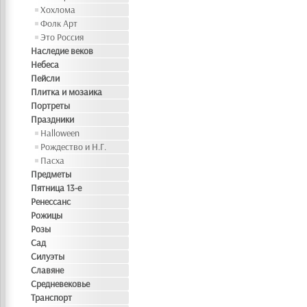
Хохлома
Фолк Арт
Это Россия
Наследие веков
Небеса
Пейсли
Плитка и мозаика
Портреты
Праздники
Halloween
Рождество и Н.Г.
Пасха
Предметы
Пятница 13-е
Ренессанс
Рожицы
Розы
Сад
Силуэты
Славяне
Средневековье
Транспорт