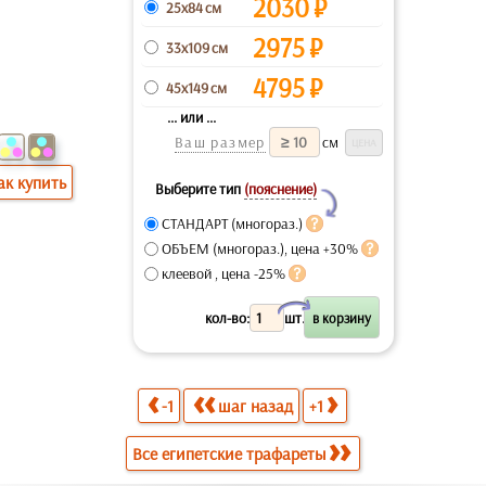
2030
₽
25x84 см
2975
₽
33x109 см
4795
₽
45x149 см
... или ...
Ваш размер
см
ак купить
Выберите тип
(пояснение)
Y
СТАНДАРТ (многораз.)
ОБЪЕМ (многораз.), цена +30%
клеевой , цена -25%
X
кол-во:
шт.
-1
шаг назад
+1
Все египетские трафареты