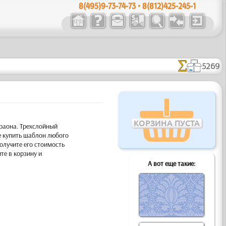
8(495)9-73-74-73 • 8(812)425-245-1
5269
КОРЗИНА ПУСТА
араона. Трехслойный
е купить шаблон любого
олучите его стоимость
те в корзину и
А вот еще такие: