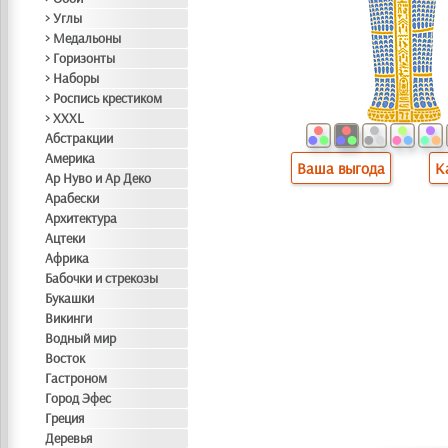
> Углы
> Медальоны
> Горизонты
> Наборы
> Роспись крестиком
> XXXL
Абстракции
Америка
Ваша выгода
К
Ар Нуво и Ар Деко
Арабески
Архитектура
Ацтеки
Африка
Бабочки и стрекозы
Букашки
Викинги
Водный мир
Восток
Гастроном
Город Эфес
Греция
Деревья