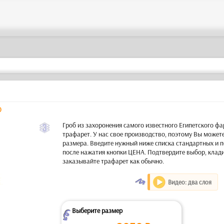
0
c
Гроб из захоронения самого известного Египетского ф
трафарет. У нас свое производство, поэтому Вы может
размера. Введите нужный ниже списка стандартных и п
после нажатия кнопки ЦЕНА. Подтвердите выбор, клади
заказывайте трафарет как обычно.
O
Видео: два слоя
Выберите размер
Z