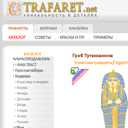
ТРАФАРЕТЫ
ВИТРАЖИ
НАКЛЕЙКИ
КАТАЛОГ
СОВЕТЫ
КРАСКИ И ПР.
ПРИМЕРЫ
|
|
|
|
КАТАЛОГ
Гроб Тутанхамона
%%РАСПРОДАЖА%%
/
Египетские трафареты
Egypt5
> > ВАШ ТЕКСТ
> Простые наборы
> Бордюры
Классика и модерн
Фауна
Флора
Детские
Море
Узоры
Этнос
Разное
> Обои