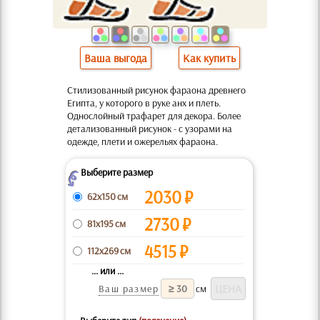
Ваша выгода
Как купить
Стилизованный рисунок фараона древнего
Египта, у которого в руке анх и плеть.
Однослойный трафарет для декора. Более
детализованный рисунок - с узорами на
одежде, плети и ожерельях фараона.
Выберите размер
Z
2030
₽
62x150 см
2730
₽
81x195 см
4515
₽
112x269 см
... или ...
Ваш размер
см