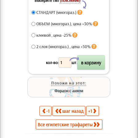
Выберите тип
(пояснение)
Y
СТАНДАРТ (многораз.)
ОБЪЕМ (многораз.), цена +30%
клеевой , цена -25%
2 слоя (многораз.) , цена +50%
X
кол-во:
шт.
Похожи на этот:
Фараон с анхом
-1
шаг назад
+1
Все египетские трафареты