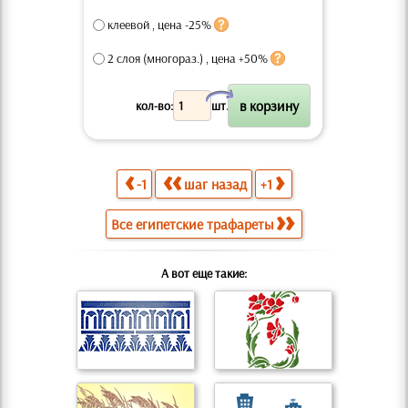
клеевой , цена -25%
2 слоя (многораз.) , цена +50%
X
кол-во:
шт.
-1
шаг назад
+1
Все египетские трафареты
А вот еще такие: