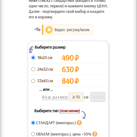
ниже списка стандартных (вводится только
одно число, первое) и нажмите кнопку ЦЕНА.
Далее - подтвердите свой выбор и кладите
его в корзину.
O
Видео: рисуем/моем
Выберите размер
Z
490
₽
18x25 см
630
₽
24x32 см
840
₽
33x43 см
... или ...
Ваш размер
см
Выберите тип
(пояснение)
Y
СТАНДАРТ (многораз.)
ОБЪЕМ (многораз.), цена +30%