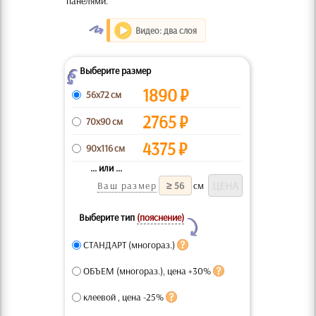
панелями.
O
Видео: два слоя
Выберите размер
Z
1890
₽
56x72 см
2765
₽
70x90 см
4375
₽
90x116 см
... или ...
Ваш размер
см
Выберите тип
(пояснение)
Y
СТАНДАРТ (многораз.)
ОБЪЕМ (многораз.), цена +30%
клеевой , цена -25%