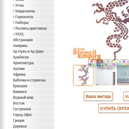
> Углы
> Медальоны
> Горизонты
> Наборы
> Роспись крестиком
> XXXL
Абстракции
Америка
Ар Нуво и Ар Деко
Арабески
Архитектура
Ацтеки
Африка
Бабочки и стрекозы
Букашки
Викинги
Ваша выгода
К
Водный мир
Восток
КУПИТЬ ОПТ
Гастроном
Город Эфес
Греция
Деревья