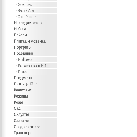
Хохлома
Фолк Арт
Это Россия
Наследие веков
Небеса
Пейсли
Плитка и мозаика
Портреты
Праздники
Halloween
Рождество и Н.Г.
Пасха
Предметы
Пятница 13-е
Ренессанс
Рожицы
Розы
Сад
Силуэты
Славяне
Средневековье
Транспорт