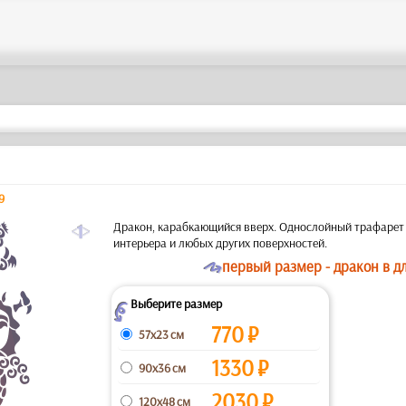
9
a
Дракон, карабкающийся вверх. Однослойный трафарет 
интерьера и любых других поверхностей.
O
первый размер - дракон в д
Выберите размер
Z
770
₽
57x23 см
1330
₽
90x36 см
2030
₽
120x48 см