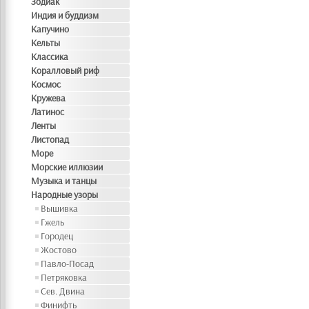
Зодиак
Индия и буддизм
Капучино
Кельты
Классика
Коралловый риф
Космос
Кружева
Латинос
Ленты
Листопад
Море
Морские иллюзии
Музыка и танцы
Народные узоры
Вышивка
Гжель
Городец
Жостово
Павло-Посад
Петряковка
Сев. Двина
Финифть