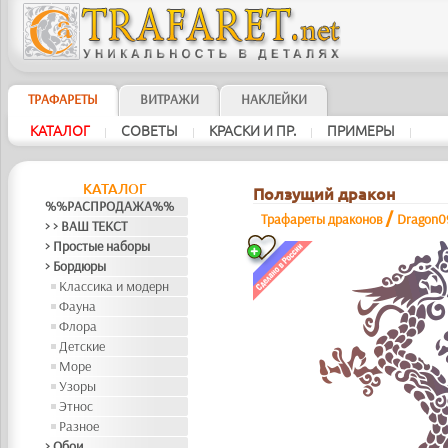
ТРАФАРЕТЫ
ВИТРАЖИ
НАКЛЕЙКИ
КАТАЛОГ
СОВЕТЫ
КРАСКИ И ПР.
ПРИМЕРЫ
|
|
|
|
КАТАЛОГ
Ползущий дракон
%%РАСПРОДАЖА%%
/
Трафареты драконов
Dragon0
> > ВАШ ТЕКСТ
> Простые наборы
> Бордюры
Классика и модерн
Фауна
Флора
Детские
Море
Узоры
Этнос
Разное
> Обои