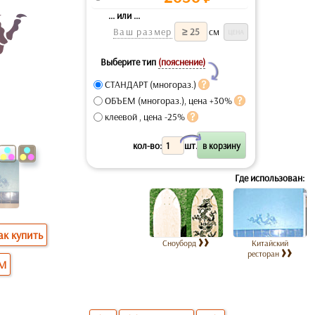
... или ...
Ваш размер
см
Выберите тип
(пояснение)
Y
СТАНДАРТ (многораз.)
ОБЪЕМ (многораз.), цена +30%
клеевой , цена -25%
X
кол-во:
шт.
Где использован:
ак купить
Сноуборд
Китайский
ресторан
ОМ