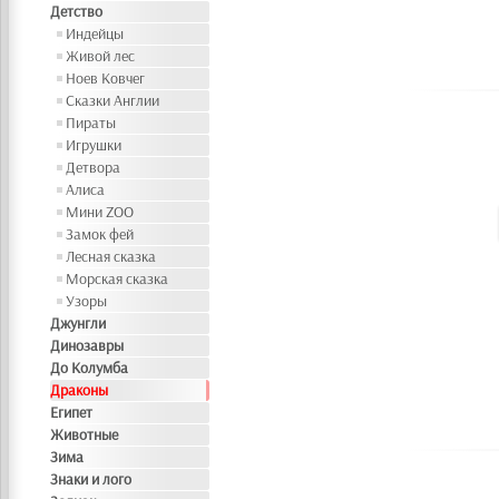
Детство
Индейцы
Живой лес
Ноев Ковчег
Сказки Англии
Пираты
Игрушки
Детвора
Алиса
Мини ZOO
Замок фей
Лесная сказка
Морская сказка
Узоры
Джунгли
Динозавры
До Колумба
Драконы
Египет
Животные
Зима
Знаки и лого