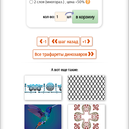
2 слоя (многораз.) , цена +50%
X
кол-во:
шт.
-1
шаг назад
+1
Все трафареты динозавров
А вот еще такие: