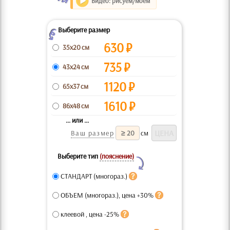
Видео: рисуем/моем
Выберите размер
Z
630
₽
35x20 см
735
₽
43x24 см
1120
₽
65x37 см
1610
₽
86x48 см
... или ...
Ваш размер
см
Выберите тип
(пояснение)
Y
СТАНДАРТ (многораз.)
ОБЪЕМ (многораз.), цена +30%
клеевой , цена -25%