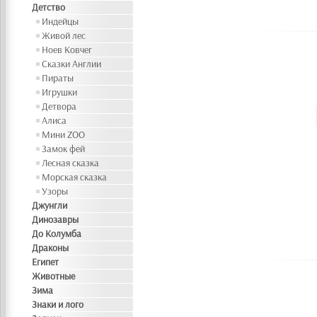
Детство
Индейцы
Живой лес
Ноев Ковчег
Сказки Англии
Пираты
Игрушки
Детвора
Алиса
Мини ZOO
Замок фей
Лесная сказка
Морская сказка
Узоры
Джунгли
Динозавры
До Колумба
Драконы
Египет
Животные
Зима
Знаки и лого