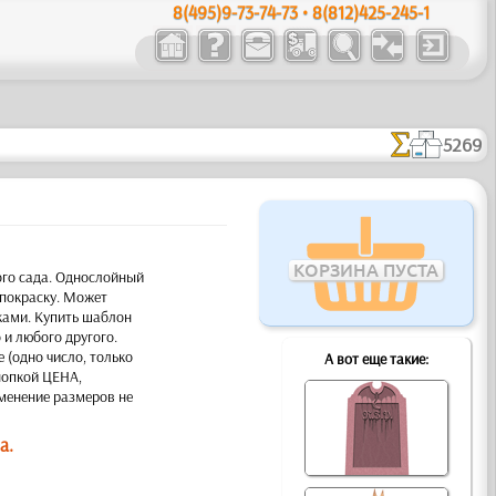
8(495)9-73-74-73 • 8(812)425-245-1
5269
КОРЗИНА ПУСТА
ого сада. Однослойный
покраску. Может
ками. Купить шаблон
 и любого другого.
 (одно число, только
А вот еще такие:
кнопкой ЦЕНА,
менение размеров не
а.