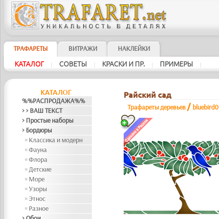
ТРАФАРЕТЫ
ВИТРАЖИ
НАКЛЕЙКИ
КАТАЛОГ
СОВЕТЫ
КРАСКИ И ПР.
ПРИМЕРЫ
|
|
|
|
КАТАЛОГ
Райский сад
%%РАСПРОДАЖА%%
/
Трафареты деревьев
bluebird
> > ВАШ ТЕКСТ
> Простые наборы
> Бордюры
Классика и модерн
Фауна
Флора
Детские
Море
Узоры
Этнос
Разное
> Обои