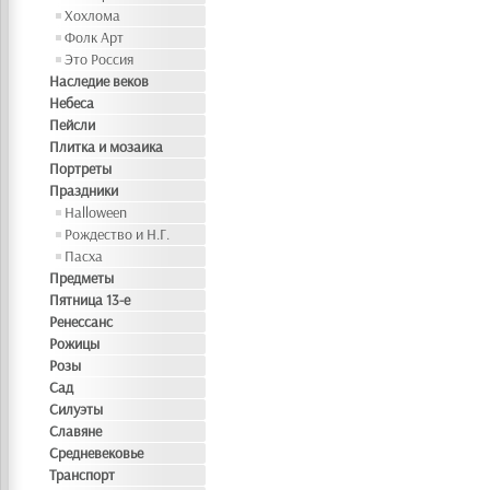
Хохлома
Фолк Арт
Это Россия
Наследие веков
Небеса
Пейсли
Плитка и мозаика
Портреты
Праздники
Halloween
Рождество и Н.Г.
Пасха
Предметы
Пятница 13-е
Ренессанс
Рожицы
Розы
Сад
Силуэты
Славяне
Средневековье
Транспорт