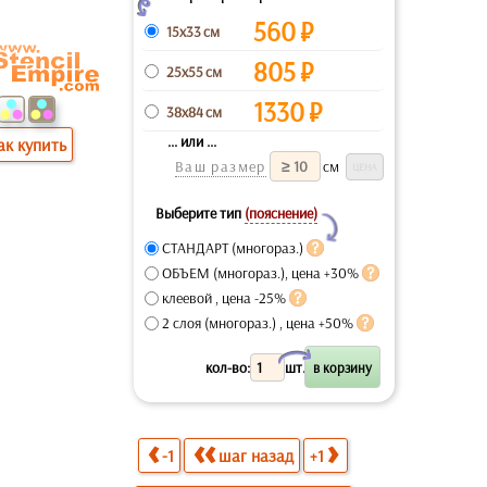
Z
560
₽
15x33 см
805
₽
25x55 см
1330
₽
38x84 см
... или ...
ак купить
Ваш размер
см
Выберите тип
(пояснение)
Y
СТАНДАРТ (многораз.)
ОБЪЕМ (многораз.), цена +30%
клеевой , цена -25%
2 слоя (многораз.) , цена +50%
X
кол-во:
шт.
-1
шаг назад
+1