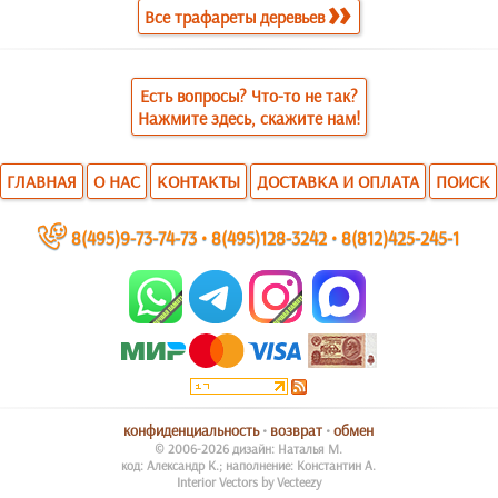
Все трафареты деревьев
Есть вопросы? Что-то не так?
Нажмите здесь, скажите нам!
ГЛАВНАЯ
О НАС
КОНТАКТЫ
ДОСТАВКА И ОПЛАТА
ПОИСК
~
8(495)9-73-74-73
•
8(495)128-3242
•
8(812)425-245-1
конфиденциальность
•
возврат
•
обмен
© 2006-2026 дизайн: Наталья М.
код: Александр К.; наполнение: Константин А.
Interior Vectors by Vecteezy