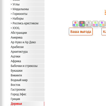
> Углы
> Медальоны
> Горизонты
> Наборы
> Роспись крестиком
> XXXL
Ваша выгода
К
Абстракции
Америка
Ар Нуво и Ар Деко
Арабески
Архитектура
Ацтеки
Африка
Бабочки и стрекозы
Букашки
Викинги
Водный мир
Восток
Гастроном
Город Эфес
Греция
Деревья