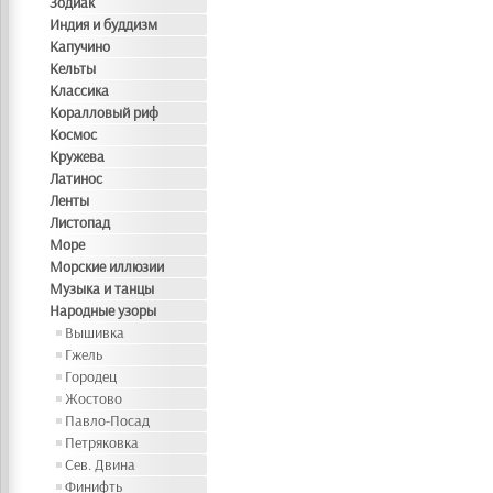
Зодиак
Индия и буддизм
Капучино
Кельты
Классика
Коралловый риф
Космос
Кружева
Латинос
Ленты
Листопад
Море
Морские иллюзии
Музыка и танцы
Народные узоры
Вышивка
Гжель
Городец
Жостово
Павло-Посад
Петряковка
Сев. Двина
Финифть