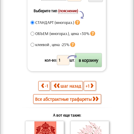
Выберите тип
(пояснение)
Y
СТАНДАРТ (многораз.)
ОБЪЕМ (многораз.), цена +30%
клеевой , цена -25%
X
кол-во:
шт.
-1
шаг назад
+1
Все абстрактные трафареты
А вот еще такие: