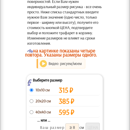
поверхностей. Если Вам нужен
индивидуальный размер рисунка - все очень
просто. Ниже списка стандартных введите
нужное Вам значение (одно число, только
первое - ширину или высоту), получите его
стоимость кнопкой ЦЕНА, подтвердите
выбор и положите трафарет в корзину.
Изменение размеров не влияет на сроки
изготовления.
O
на картинке показаны четыре
повтора. Указаны размеры одного.
Видео: рисуем/моем
Выберите размер
Z
315
₽
10x10 см
385
₽
20x20 см
595
₽
40x40 см
... или ...
Ваш размер
см