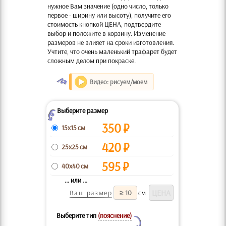
нужное Вам значение (одно число, только
первое - ширину или высоту), получите его
стоимость кнопкой ЦЕНА, подтвердите
выбор и положите в корзину. Изменение
размеров не влияет на сроки изготовления.
Учтите, что очень маленький трафарет будет
сложным делом при покраске.
O
Видео: рисуем/моем
Выберите размер
Z
350
₽
15x15 см
420
₽
25x25 см
595
₽
40x40 см
... или ...
Ваш размер
см
Выберите тип
(пояснение)
Y