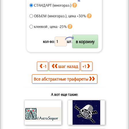
СТАНДАРТ (многораз.)
ОБЪЕМ (многораз.), цена +30%
клеевой , цена -25%
X
кол-во:
шт.
-1
шаг назад
+1
Все абстрактные трафареты
А вот еще такие: