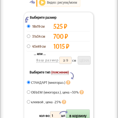
O
Видео: рисуем/моем
Выберите размер
Z
525
₽
18x19 см
700
₽
31x34 см
1015
₽
45x49 см
... или ...
Ваш размер
см
Выберите тип
(пояснение)
Y
СТАНДАРТ (многораз.)
ОБЪЕМ (многораз.), цена +30%
клеевой , цена -25%
X
кол-во:
шт.