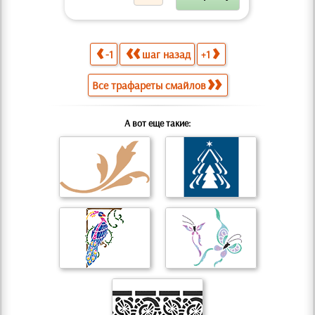
-1
шаг назад
+1
Все трафареты смайлов
А вот еще такие: