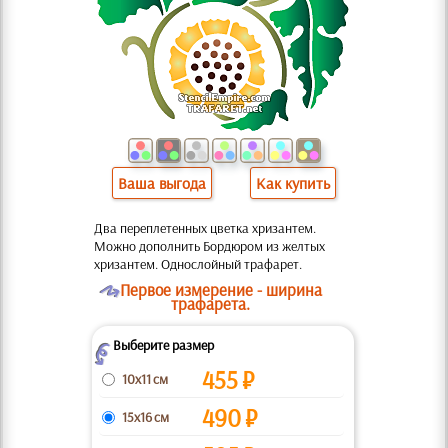
Ваша выгода
Как купить
Два переплетенных цветка хризантем.
Можно дополнить Бордюром из желтых
хризантем. Однослойный трафарет.
O
Первое измерение - ширина
трафарета.
Выберите размер
Z
455
₽
10x11 см
490
₽
15x16 см