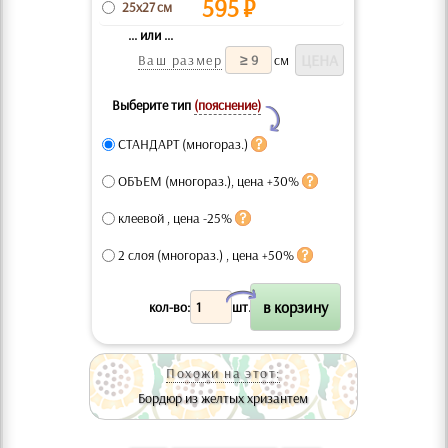
595
₽
25x27 см
... или ...
Ваш размер
см
Выберите тип
(пояснение)
Y
СТАНДАРТ (многораз.)
ОБЪЕМ (многораз.), цена +30%
клеевой , цена -25%
2 слоя (многораз.) , цена +50%
X
кол-во:
шт.
Похожи на этот:
Бордюр из желтых хризантем