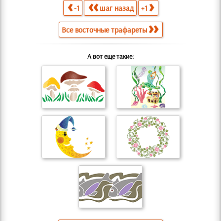
-1
шаг назад
+1
Все восточные трафареты
А вот еще такие: