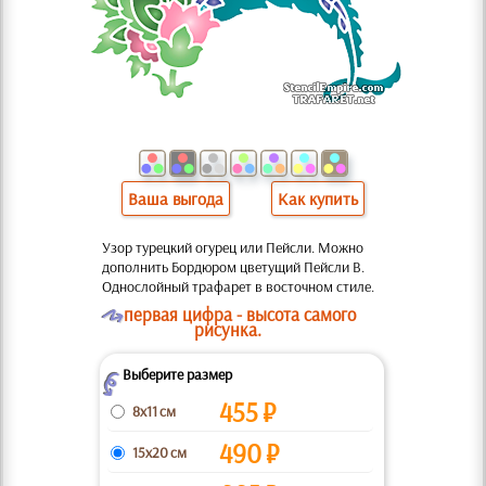
Ваша выгода
Как купить
Узор турецкий огурец или Пейсли. Можно
дополнить Бордюром цветущий Пейсли В.
Однослойный трафарет в восточном стиле.
O
первая цифра - высота самого
рисунка.
Выберите размер
Z
455
₽
8x11 см
490
₽
15x20 см