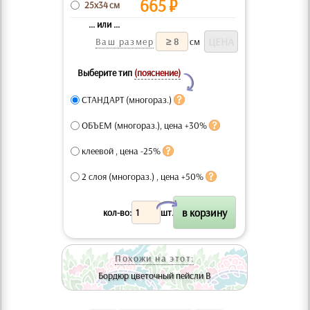
665
₽
25x34 см
... или ...
Ваш размер
см
Выберите тип
(пояснение)
Y
СТАНДАРТ (многораз.)
ОБЪЕМ (многораз.), цена +30%
клеевой , цена -25%
2 слоя (многораз.) , цена +50%
X
кол-во:
шт.
Похожи на этот:
Бордюр цветочный пейсли В