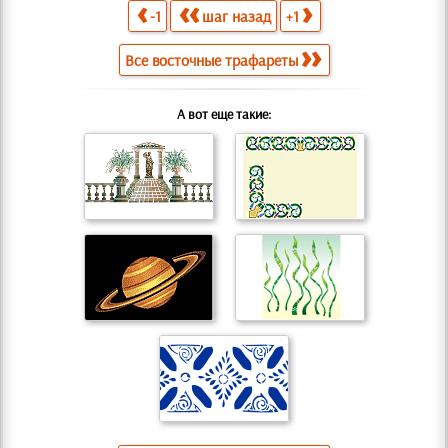
-1
шаг назад
+1
Все восточные трафареты
А вот еще такие: