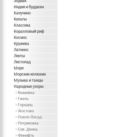
Зодиак
Индия и буддизм
Капучино
Кельты
Классика
Коралловый риф
Космос
Кружева
Латинос
Ленты
Листопад
Море
Морские иллюзии
Музыка и танцы
Народные узоры
Вышивка
Гжель
Городец
Жостово
Павло-Посад
Петряковка
Сев. Двина
Финифть