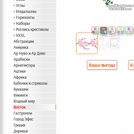
> Углы
> Медальоны
> Горизонты
> Наборы
> Роспись крестиком
> XXXL
Абстракции
Америка
Ар Нуво и Ар Деко
Арабески
Ваша выгода
К
Архитектура
Ацтеки
Африка
Бабочки и стрекозы
Букашки
Викинги
Водный мир
Восток
Гастроном
Город Эфес
Греция
Деревья