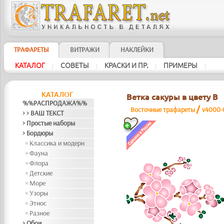
ТРАФАРЕТЫ
ВИТРАЖИ
НАКЛЕЙКИ
КАТАЛОГ
СОВЕТЫ
КРАСКИ И ПР.
ПРИМЕРЫ
|
|
|
|
КАТАЛОГ
Ветка сакуры в цвету В
%%РАСПРОДАЖА%%
/
Восточные трафареты
v4000-
> > ВАШ ТЕКСТ
> Простые наборы
> Бордюры
Классика и модерн
Фауна
Флора
Детские
Море
Узоры
Этнос
Разное
> Обои