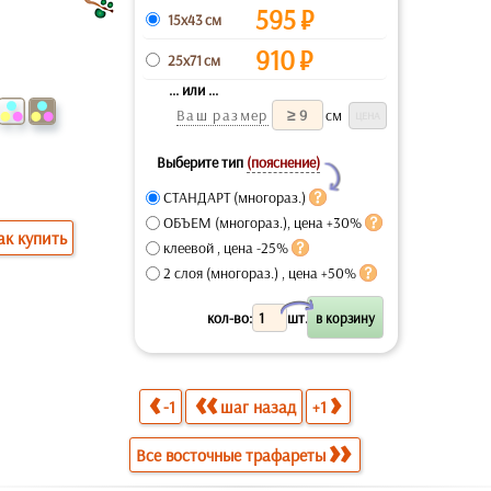
595
₽
15x43 см
910
₽
25x71 см
... или ...
Ваш размер
см
Выберите тип
(пояснение)
Y
СТАНДАРТ (многораз.)
ОБЪЕМ (многораз.), цена +30%
ак купить
клеевой , цена -25%
2 слоя (многораз.) , цена +50%
X
кол-во:
шт.
-1
шаг назад
+1
Все восточные трафареты