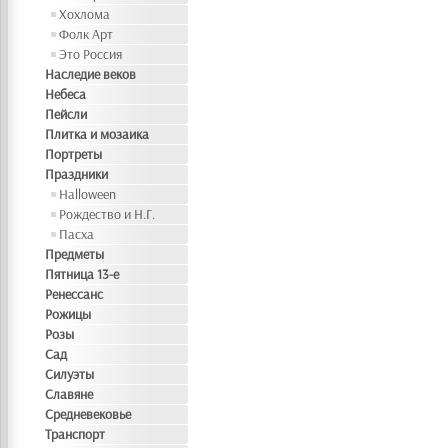
Хохлома
Фолк Арт
Это Россия
Наследие веков
Небеса
Пейсли
Плитка и мозаика
Портреты
Праздники
Halloween
Рождество и Н.Г.
Пасха
Предметы
Пятница 13-е
Ренессанс
Рожицы
Розы
Сад
Силуэты
Славяне
Средневековье
Транспорт