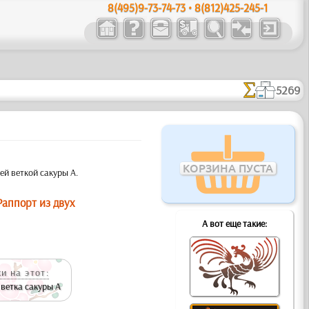
8(495)9-73-74-73 • 8(812)425-245-1
5269
КОРЗИНА ПУСТА
ей веткой сакуры А.
Раппорт из двух
А вот еще такие:
и на этот:
ветка сакуры А