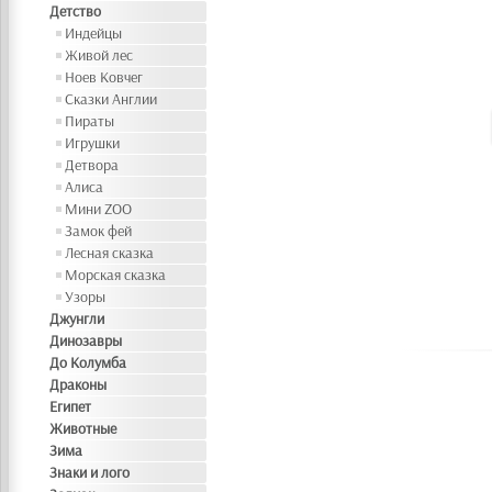
Детство
Индейцы
Живой лес
Ноев Ковчег
Сказки Англии
Пираты
Игрушки
Детвора
Алиса
Мини ZOO
Замок фей
Лесная сказка
Морская сказка
Узоры
Джунгли
Динозавры
До Колумба
Драконы
Египет
Животные
Зима
Знаки и лого