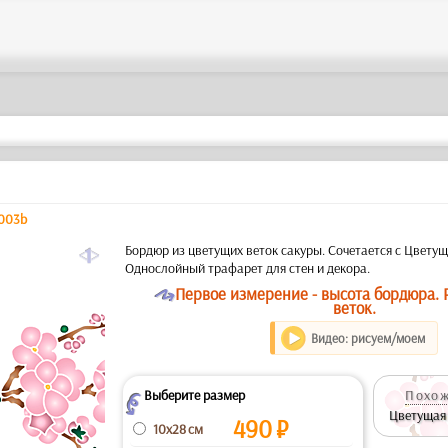
003b
a
Бордюр из цветущих веток сакуры. Сочетается с Цветущ
Однослойный трафарет для стен и декора.
O
Первое измерение - высота бордюра. 
веток.
Видео: рисуем/моем
Выберите размер
Похож
Z
Цветущая 
490
₽
10x28 см