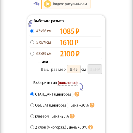
O
Видео: рисуем/моем
Выберите размер
Z
1085
₽
43x56 см
1610
₽
57x74 см
2100
₽
68x89 см
... или ...
Ваш размер
см
Выберите тип
(пояснение)
Y
СТАНДАРТ (многораз.)
ОБЪЕМ (многораз.), цена +30%
клеевой , цена -25%
2 слоя (многораз.) , цена +50%