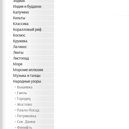
Зодиак
Индия и буддизм
Капучино
Кельты
Классика
Коралловый риф
Космос
Кружева
Латинос
Ленты
Листопад
Море
Морские иллюзии
Музыка и танцы
Народные узоры
Вышивка
Гжель
Городец
Жостово
Павло-Посад
Петряковка
Сев. Двина
Финифть