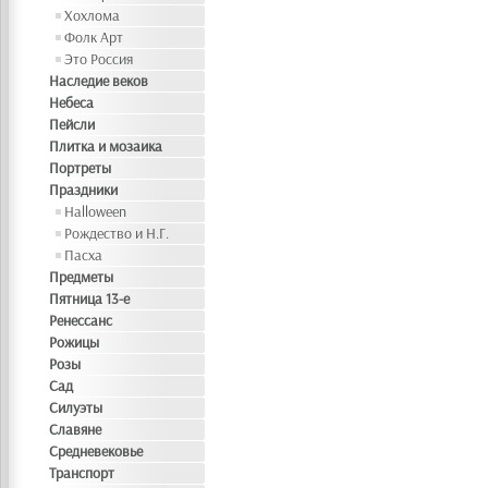
Хохлома
Фолк Арт
Это Россия
Наследие веков
Небеса
Пейсли
Плитка и мозаика
Портреты
Праздники
Halloween
Рождество и Н.Г.
Пасха
Предметы
Пятница 13-е
Ренессанс
Рожицы
Розы
Сад
Силуэты
Славяне
Средневековье
Транспорт