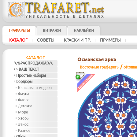
ТРАФАРЕТЫ
ВИТРАЖИ
НАКЛЕЙКИ
КАТАЛОГ
СОВЕТЫ
КРАСКИ И ПР.
ПРИМЕРЫ
|
|
|
|
КАТАЛОГ
Османская арка
%%РАСПРОДАЖА%%
/
Восточные трафареты
ottoma
> > ВАШ ТЕКСТ
> Простые наборы
> Бордюры
Классика и модерн
Фауна
Флора
Детские
Море
Узоры
Этнос
Разное
> Обои