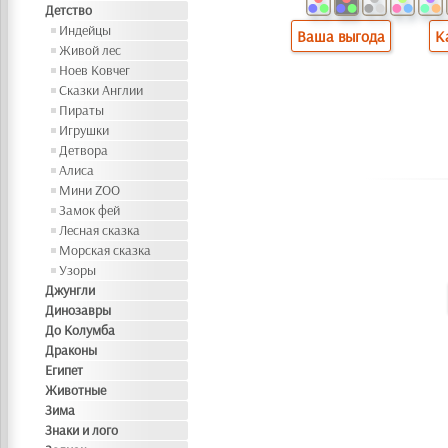
Детство
Индейцы
Ваша выгода
К
Живой лес
Ноев Ковчег
Сказки Англии
Пираты
Игрушки
Детвора
Алиса
Мини ZOO
Замок фей
Лесная сказка
Морская сказка
Узоры
Джунгли
Динозавры
До Колумба
Драконы
Египет
Животные
Зима
Знаки и лого