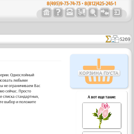
8(495)9-73-74-73 • 8(812)425-245-1
5269
КОРЗИНА ПУСТА
перии. Однослойный
исовать любыми
Мы не ограничиваем Вас
мо сейчас. Просто
е списка стандартных,
А вот еще такие:
те выбор и положите