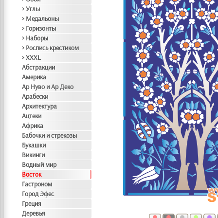
> Углы
> Медальоны
> Горизонты
> Наборы
> Роспись крестиком
> XXXL
Абстракции
Америка
Ар Нуво и Ар Деко
Арабески
Архитектура
Ацтеки
Африка
Бабочки и стрекозы
Букашки
Викинги
Водный мир
Восток
Гастроном
Город Эфес
Греция
Деревья