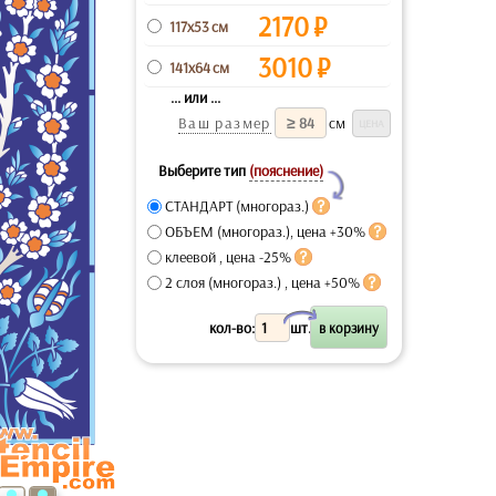
2170
₽
117x53 см
3010
₽
141x64 см
... или ...
Ваш размер
см
Выберите тип
(пояснение)
Y
СТАНДАРТ (многораз.)
ОБЪЕМ (многораз.), цена +30%
клеевой , цена -25%
2 слоя (многораз.) , цена +50%
X
кол-во:
шт.