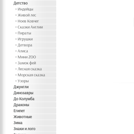
Детство
Индейцы
Живой лес
Ноев Ковчег
Сказки Англии
Пираты
Игрушки
Детвора
Алиса
Мини ZOO
Замок фей
Лесная сказка
Морская сказка
Узоры
Джунгли
Динозавры
До Колумба
Драконы
Египет
Животные
Зима
Знаки и лого