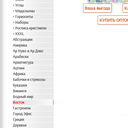
> Углы
Ваша выгода
К
> Медальоны
> Горизонты
КУПИТЬ ОПТ
> Наборы
> Роспись крестиком
> XXXL
Абстракции
Америка
Ар Нуво и Ар Деко
Арабески
Архитектура
Ацтеки
Африка
Бабочки и стрекозы
Букашки
Викинги
Водный мир
Восток
Гастроном
Город Эфес
Греция
Деревья