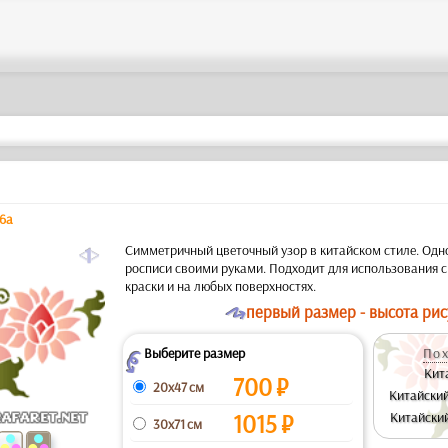
06a
a
Симметричный цветочный узор в китайском стиле. Одн
росписи своими руками. Подходит для использования 
краски и на любых поверхностях.
O
первый размер - высота рис
Выберите размер
Пох
Z
Кит
700
₽
20x47 см
Китайский 
1015
₽
Китайский 
30x71 см