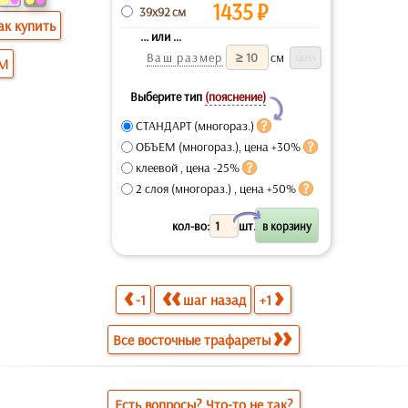
1435
₽
39x92 см
ак купить
... или ...
Ваш размер
см
ОМ
Выберите тип
(пояснение)
Y
СТАНДАРТ (многораз.)
ОБЪЕМ (многораз.), цена +30%
клеевой , цена -25%
2 слоя (многораз.) , цена +50%
X
кол-во:
шт.
-1
шаг назад
+1
Все восточные трафареты
Есть вопросы? Что-то не так?