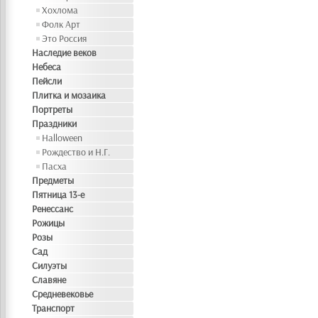
Хохлома
Фолк Арт
Это Россия
Наследие веков
Небеса
Пейсли
Плитка и мозаика
Портреты
Праздники
Halloween
Рождество и Н.Г.
Пасха
Предметы
Пятница 13-е
Ренессанс
Рожицы
Розы
Сад
Силуэты
Славяне
Средневековье
Транспорт