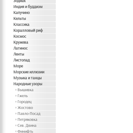
Зодиак
Индия и буддизм
Капучино
Кельты
Классика
Коралловый риф
Космос
Кружева
Латинос
Ленты
Листопад
Море
Морские иллюзии
Музыка и танцы
Народные узоры
Вышивка
Гжель
Городец
Жостово
Павло-Посад
Петряковка
Сев. Двина
Финифть