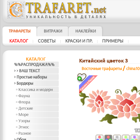
ТРАФАРЕТЫ
ВИТРАЖИ
НАКЛЕЙКИ
КАТАЛОГ
СОВЕТЫ
КРАСКИ И ПР.
ПРИМЕРЫ
|
|
|
|
КАТАЛОГ
Китайский цветок 3
%%РАСПРОДАЖА%%
/
Восточные трафареты
china1
> > ВАШ ТЕКСТ
> Простые наборы
> Бордюры
Классика и модерн
Фауна
Флора
Детские
Море
Узоры
Этнос
Разное
> Обои