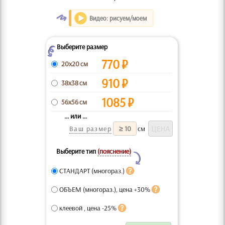
O
Видео: рисуем/моем
Выберите размер
Z
770
₽
20x20 см
910
₽
38x38 см
1085
₽
56x56 см
... или ...
Ваш размер
см
Выберите тип
(пояснение)
Y
СТАНДАРТ (многораз.)
ОБЪЕМ (многораз.), цена +30%
клеевой , цена -25%