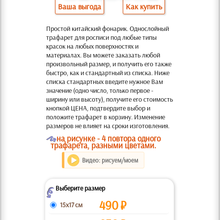
Ваша выгода
Как купить
Простой китайский фонарик. Однослойный
трафарет для росписи под любые типы
красок на любых поверхностях и
материалах. Вы можете заказать любой
произвольный размер, и получить его также
быстро, как и стандартный из списка. Ниже
списка стандартных введите нужное Вам
значение (одно число, только первое -
ширину или высоту), получите его стоимость
кнопкой ЦЕНА, подтвердите выбор и
положите трафарет в корзину. Изменение
размеров не влияет на сроки изготовления.
O
на рисунке - 4 повтора одного
трафарета, разными цветами.
Видео: рисуем/моем
Выберите размер
Z
490
₽
15x17 см