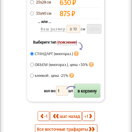
630
₽
25x28 см
875
₽
35x40 см
... или ...
Ваш размер
см
Выберите тип
(пояснение)
Y
СТАНДАРТ (многораз.)
ОБЪЕМ (многораз.), цена +30%
клеевой , цена -25%
X
кол-во:
шт.
-1
шаг назад
+1
Все восточные трафареты