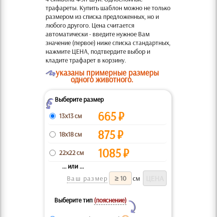
трафареты. Купить шаблон можно не только
размером из списка предложенных, но и
любого другого. Цена считается
автоматически - введите нужное Вам
значение (первое) ниже списка стандартных,
нажмите ЦЕНА, подтвердите выбор и
кладите трафарет в корзину.
O
указаны примерные размеры
одного животного.
Выберите размер
Z
665
₽
13x13 см
875
₽
18x18 см
1085
₽
22x22 см
... или ...
Ваш размер
см
Выберите тип
(пояснение)
Y