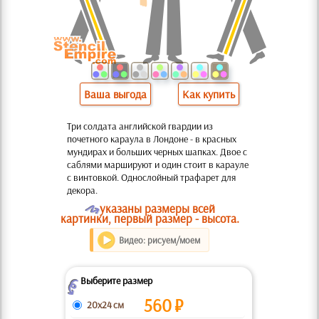
Ваша выгода
Как купить
Три солдата английской гвардии из
почетного караула в Лондоне - в красных
мундирах и больших черных шапках. Двое с
саблями маршируют и один стоит в карауле
с винтовкой. Однослойный трафарет для
декора.
O
указаны размеры всей
картинки, первый размер - высота.
Видео: рисуем/моем
Выберите размер
Z
560
₽
20x24 см