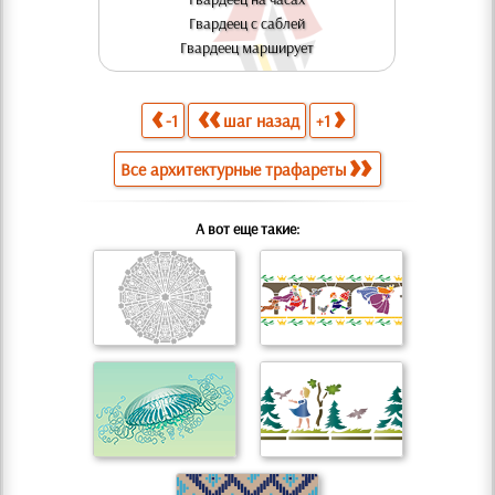
Гвардеец с саблей
Гвардеец марширует
-1
шаг назад
+1
Все архитектурные трафареты
А вот еще такие: