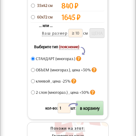
840
₽
35x42 см
1645
₽
60x72 см
... или ...
Ваш размер
см
Выберите тип
(пояснение)
Y
СТАНДАРТ (многораз.)
ОБЪЕМ (многораз.), цена +30%
клеевой , цена -25%
2 слоя (многораз.) , цена +50%
X
кол-во:
шт.
Похожи на этот:
Гвардеец на часах