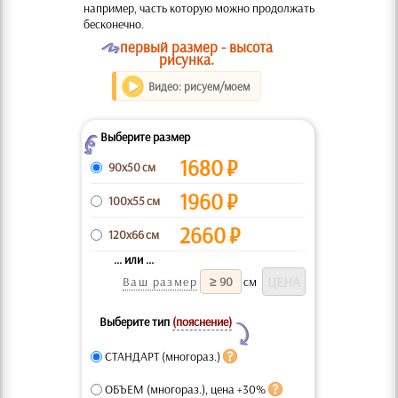
например, часть которую можно продолжать
бесконечно.
O
первый размер - высота
рисунка.
Видео: рисуем/моем
Выберите размер
Z
1680
₽
90x50 см
1960
₽
100x55 см
2660
₽
120x66 см
... или ...
Ваш размер
см
Выберите тип
(пояснение)
Y
СТАНДАРТ (многораз.)
ОБЪЕМ (многораз.), цена +30%