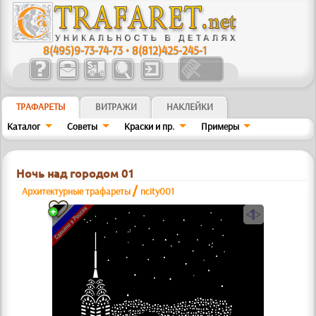
8(495)9-73-74-73
•
8(812)425-245-1
ТРАФАРЕТЫ
ВИТРАЖИ
НАКЛЕЙКИ
Каталог
Советы
Краски и пр.
Примеры
Ночь над городом 01
/
Архитектурные трафареты
ncity001
a