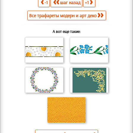
-1
шаг назад
+1
Все трафареты модерн и арт деко
А вот еще такие: