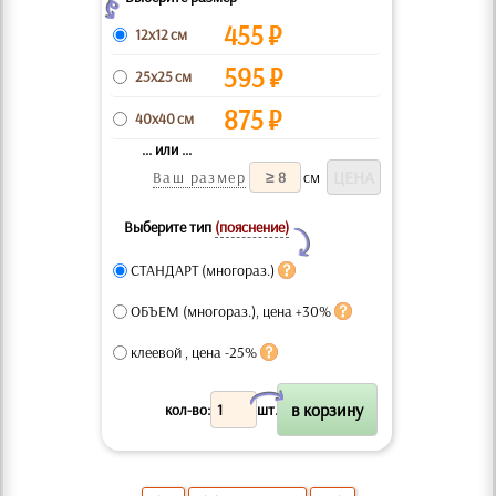
Z
455
₽
12x12 см
595
₽
25x25 см
875
₽
40x40 см
... или ...
Ваш размер
см
Выберите тип
(пояснение)
Y
СТАНДАРТ (многораз.)
ОБЪЕМ (многораз.), цена +30%
клеевой , цена -25%
X
кол-во:
шт.