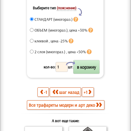
Выберите тип
(пояснение)
Y
СТАНДАРТ (многораз.)
ОБЪЕМ (многораз.), цена +30%
клеевой , цена -25%
2 слоя (многораз.) , цена +50%
X
кол-во:
шт.
-1
шаг назад
+1
Все трафареты модерн и арт деко
А вот еще такие: