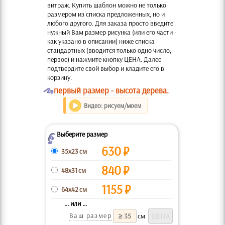
витраж. Купить шаблон можно не только
размером из списка предложенных, но и
любого другого. Для заказа просто введите
нужный Вам размер рисунка (или его части -
как указано в описании) ниже списка
стандартных (вводится только одно число,
первое) и нажмите кнопку ЦЕНА. Далее -
подтвердите свой выбор и кладите его в
корзину.
O
первый размер - высота дерева.
Видео: рисуем/моем
Выберите размер
Z
630
₽
35x23 см
840
₽
48x31 см
1155
₽
64x42 см
... или ...
Ваш размер
см