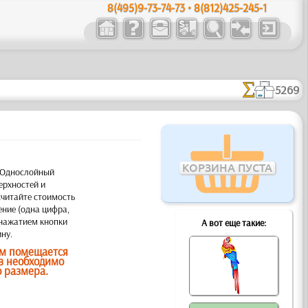
8(495)9-73-74-73 • 8(812)425-245-1
5269
КОРЗИНА ПУСТА
. Однослойный
ерхностей и
считайте стоимость
ение (одна цифра,
 нажатием кнопки
А вот еще такие:
ну.
ом помещается
в необходимо
 размера.