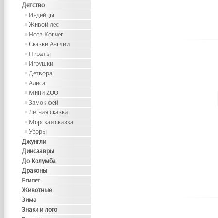
Детство
Индейцы
Живой лес
Ноев Ковчег
Сказки Англии
Пираты
Игрушки
Детвора
Алиса
Мини ZOO
Замок фей
Лесная сказка
Морская сказка
Узоры
Джунгли
Динозавры
До Колумба
Драконы
Египет
Животные
Зима
Знаки и лого