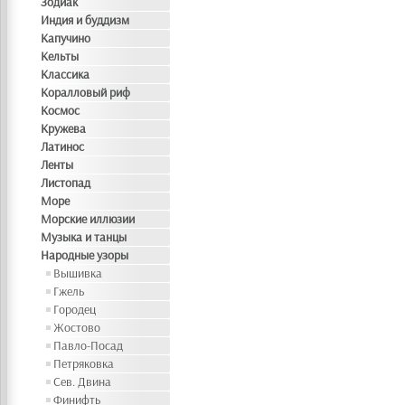
Зодиак
Индия и буддизм
Капучино
Кельты
Классика
Коралловый риф
Космос
Кружева
Латинос
Ленты
Листопад
Море
Морские иллюзии
Музыка и танцы
Народные узоры
Вышивка
Гжель
Городец
Жостово
Павло-Посад
Петряковка
Сев. Двина
Финифть