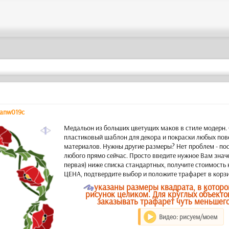
anw019c
a
Медальон из больших цветущих маков в стиле модерн
пластиковый шаблон для декора и покраски любых пов
материалов. Нужны другие размеры? Нет проблем - по
любого прямо сейчас. Просто введите нужное Вам знач
первая) ниже списка стандартных, получите стоимость
ЦЕНА, подтвердите выбор и положите трафарет в корзи
O
указаны размеры квадрата, в котор
рисунок целиком. Для круглых объекто
заказывать трафарет чуть меньшего
Видео: рисуем/моем