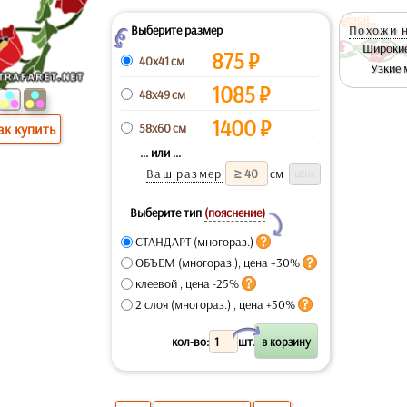
Выберите размер
Похожи н
Z
Широкие
875
₽
40x41 см
Узкие 
1085
₽
48x49 см
1400
₽
58x60 см
ак купить
... или ...
Ваш размер
см
Выберите тип
(пояснение)
Y
СТАНДАРТ (многораз.)
ОБЪЕМ (многораз.), цена +30%
клеевой , цена -25%
2 слоя (многораз.) , цена +50%
X
кол-во:
шт.