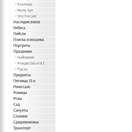
Хохлома
Фолк Арт
Это Россия
Наследие веков
Небеса
Пейсли
Плитка и мозаика
Портреты
Праздники
Halloween
Рождество и Н.Г.
Пасха
Предметы
Пятница 13-е
Ренессанс
Рожицы
Розы
Сад
Силуэты
Славяне
Средневековье
Транспорт