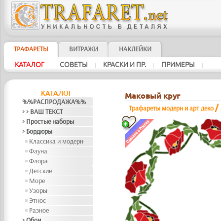
ТРАФАРЕТЫ
ВИТРАЖИ
НАКЛЕЙКИ
КАТАЛОГ
СОВЕТЫ
КРАСКИ И ПР.
ПРИМЕРЫ
|
|
|
|
КАТАЛОГ
Маковый круг
%%РАСПРОДАЖА%%
/
Трафареты модерн и арт деко
> > ВАШ ТЕКСТ
> Простые наборы
> Бордюры
Классика и модерн
Фауна
Флора
Детские
Море
Узоры
Этнос
Разное
> Обои