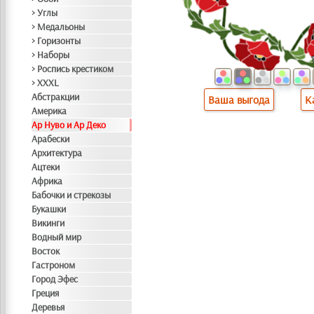
> Углы
> Медальоны
> Горизонты
> Наборы
> Роспись крестиком
> XXXL
Абстракции
Ваша выгода
К
Америка
Ар Нуво и Ар Деко
Арабески
Архитектура
Ацтеки
Африка
Бабочки и стрекозы
Букашки
Викинги
Водный мир
Восток
Гастроном
Город Эфес
Греция
Деревья