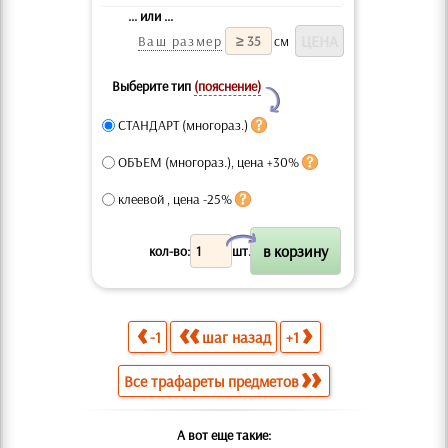
... или ...
Ваш размер
см
Выберите тип
(пояснение)
Y
СТАНДАРТ (многораз.)
ОБЪЕМ (многораз.), цена +30%
клеевой , цена -25%
X
кол-во:
шт.
-1
шаг назад
+1
Все трафареты предметов
А вот еще такие: