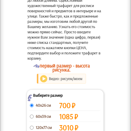
до любой длинны. Однослойный
художественный трафарет для росписи
поверхностей и предметов в интерьере и на
улице. Также быстро, как и предложенные
размеры, мы изготовим любой другой по
Вашему желанию. Узнать его стоимость
можно прямо сейчас. Просто введите
нужное Вам значение (одна цифра, первая)
ниже списка стандартных, получите
стоимость нажатием кнопки ЦЕНА,
подтвердите выбор и положите трафарет в
корзину.
O
первый размер - высота
рисунка.
Видео: рисуем/моем
Выберите размер
Z
700
₽
40x26 см
1085
₽
60x39 см
3010
₽
120x77 см