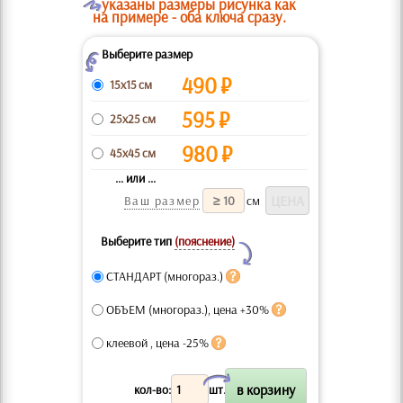
O
указаны размеры рисунка как
на примере - оба ключа сразу.
Выберите размер
Z
490
₽
15x15 см
595
₽
25x25 см
980
₽
45x45 см
... или ...
Ваш размер
см
Выберите тип
(пояснение)
Y
СТАНДАРТ (многораз.)
ОБЪЕМ (многораз.), цена +30%
клеевой , цена -25%
X
кол-во:
шт.