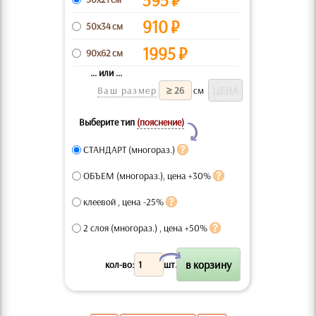
910
₽
50x34 см
1995
₽
90x62 см
... или ...
Ваш размер
см
Выберите тип
(пояснение)
Y
СТАНДАРТ (многораз.)
ОБЪЕМ (многораз.), цена +30%
клеевой , цена -25%
2 слоя (многораз.) , цена +50%
X
кол-во:
шт.