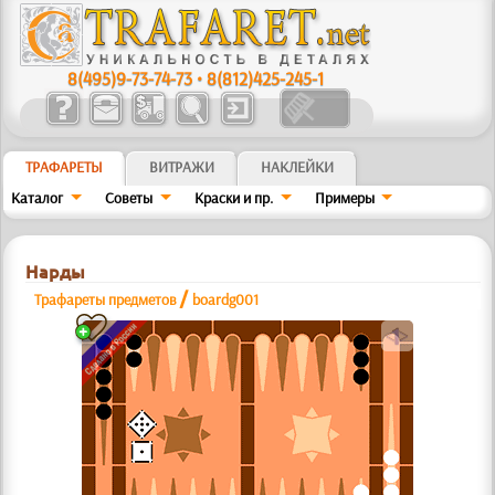
8(495)9-73-74-73
•
8(812)425-245-1
ТРАФАРЕТЫ
ВИТРАЖИ
НАКЛЕЙКИ
Каталог
Советы
Краски и пр.
Примеры
Нарды
/
Трафареты предметов
boardg001
a