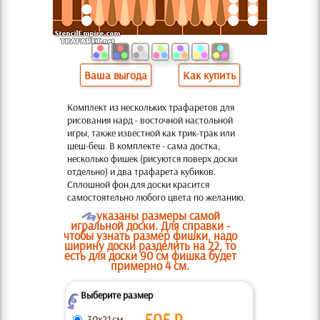
Ваша выгода
Как купить
Комплект из нескольких трафаретов для
рисования нард - восточной настольной
игры, также известной как трик-трак или
шеш-беш. В комплекте - сама достка,
несколько фишек (рисуются поверх доски
отдельно) и два трафарета кубиков.
Сплошной фон для доски красится
самостоятельно любого цвета по желанию.
O
указаны размеры самой
игральной доски. Для справки -
чтобы узнать размер фишки, надо
ширину доски разделить на 22, то
есть для доски 90 см фишка будет
примерно 4 см.
Выберите размер
Z
595
₽
30x21 см