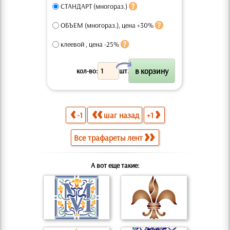
СТАНДАРТ (многораз.)
ОБЪЕМ (многораз.), цена +30%
клеевой , цена -25%
X
кол-во:
шт.
-1
шаг назад
+1
Все трафареты лент
А вот еще такие: