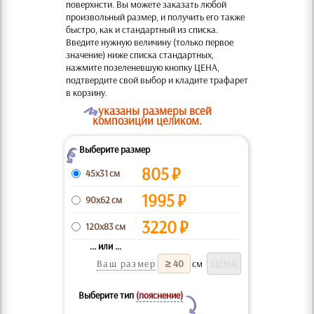
поверхнсти. Вы можете заказать любой
произвольный размер, и получить его также
быстро, как и стандартный из списка.
Введите нужную величину (только первое
значение) ниже списка стандартных,
нажмите позеленевшую кнопку ЦЕНА,
подтвердите свой выбор и кладите трафарет
в корзину.
O
указаны размеры всей
композиции целиком.
Выберите размер
Z
805
₽
45x31 см
1995
₽
90x62 см
3220
₽
120x83 см
... или ...
Ваш размер
см
Выберите тип
(пояснение)
Y