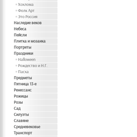
Хохлома
Фолк Арт
Это Россия
Наследие веков
Небеса
Пейсли
Плитка и мозаика
Портреты
Праздники
Halloween
Рождество и Н.Г.
Пасха
Предметы
Пятница 13-е
Ренессанс
Рожицы
Розы
Сад
Силуэты
Славяне
Средневековье
Транспорт