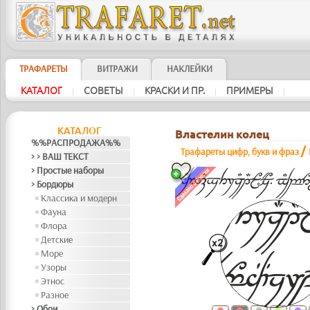
ТРАФАРЕТЫ
ВИТРАЖИ
НАКЛЕЙКИ
КАТАЛОГ
СОВЕТЫ
КРАСКИ И ПР.
ПРИМЕРЫ
|
|
|
|
КАТАЛОГ
Властелин колец
%%РАСПРОДАЖА%%
/
Трафареты цифр, букв и фраз
> > ВАШ ТЕКСТ
> Простые наборы
> Бордюры
Классика и модерн
Фауна
Флора
Детские
Море
Узоры
Этнос
Разное
> Обои