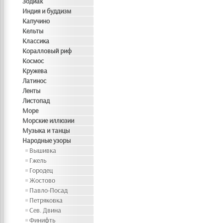
Зодиак
Индия и буддизм
Капучино
Кельты
Классика
Коралловый риф
Космос
Кружева
Латинос
Ленты
Листопад
Море
Морские иллюзии
Музыка и танцы
Народные узоры
Вышивка
Гжель
Городец
Жостово
Павло-Посад
Петряковка
Сев. Двина
Финифть