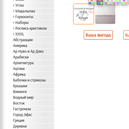
> Углы
> Медальоны
> Горизонты
> Наборы
> Роспись крестиком
> XXXL
Ваша выгода
К
Абстракции
Америка
Ар Нуво и Ар Деко
Арабески
Архитектура
Ацтеки
Африка
Бабочки и стрекозы
Букашки
Викинги
Водный мир
Восток
Гастроном
Город Эфес
Греция
Деревья