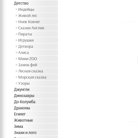
Детство
Индейцы
Живой лес
Ноев Ковчег
Сказки Англии
Пираты
Игрушки
Детвора
Алиса
Мини ZOO
Замок фей
Лесная сказка
Морская сказка
Узоры
Джунгли
Динозавры
До Колумба
Драконы
Египет
Животные
Зима
Знаки и лого