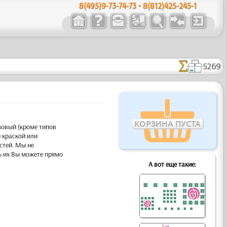
8(495)9-73-74-73 • 8(812)425-245-1
5269
КОРЗИНА ПУСТА
зовый (кроме типов
 краской или
стей. Мы не
ь их Вы можете прямо
А вот еще такие: