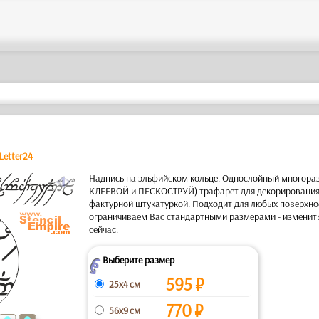
Letter24
a
Надпись на эльфийском кольце. Однослойный многора
КЛЕЕВОЙ и ПЕСКОСТРУЙ) трафарет для декорирования
фактурной штукатуркой. Подходит для любых поверхно
ограничиваем Вас стандартными размерами - изменит
сейчас.
Выберите размер
Z
595
₽
25x4 см
770
₽
56x9 см