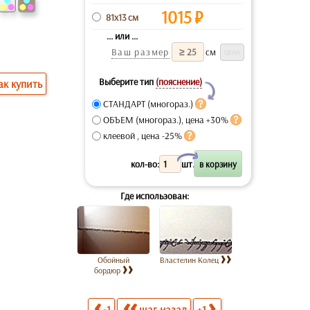
1015
₽
81x13 см
... или ...
Ваш размер
см
Выберите тип
(пояснение)
ак купить
Y
СТАНДАРТ (многораз.)
ОБЪЕМ (многораз.), цена +30%
клеевой , цена -25%
X
кол-во:
шт.
Где использован:
Обойный
Властелин Колец
бордюр
-1
шаг назад
+1