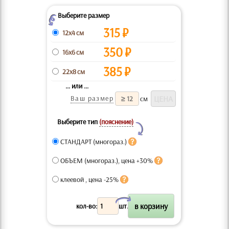
Выберите размер
Z
315
₽
12x4 см
350
₽
16x6 см
385
₽
22x8 см
... или ...
Ваш размер
см
Выберите тип
(пояснение)
Y
СТАНДАРТ (многораз.)
ОБЪЕМ (многораз.), цена +30%
клеевой , цена -25%
X
кол-во:
шт.