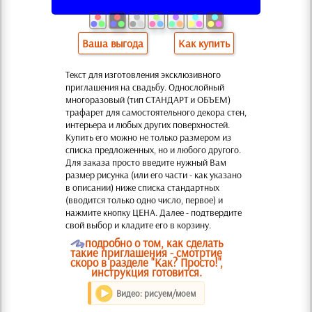
Ваша выгода
Как купить
Текст для изготовления эксклюзивного
приглашения на свадьбу. Однослойный
многоразовый (тип СТАНДАРТ и ОБЪЕМ)
трафарет для самостоятельного декора стен,
интерьера и любых других поверхностей.
Купить его можно не только размером из
списка предложенных, но и любого другого.
Для заказа просто введите нужный Вам
размер рисунка (или его части - как указано
в описании) ниже списка стандартных
(вводится только одно число, первое) и
нажмите кнопку ЦЕНА. Далее - подтвердите
свой выбор и кладите его в корзину.
O
подробно о том, как сделать
такие приглашения - смотртие
скоро в разделе "Как? Просто!",
инструкция готовится.
Видео: рисуем/моем