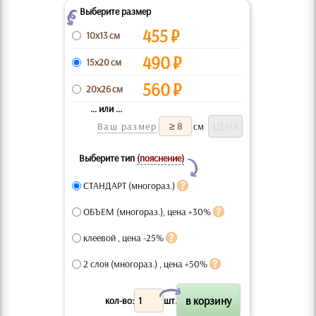
Выберите размер
Z
455
₽
10x13 см
490
₽
15x20 см
560
₽
20x26 см
... или ...
Ваш размер
см
Выберите тип
(пояснение)
Y
СТАНДАРТ (многораз.)
ОБЪЕМ (многораз.), цена +30%
клеевой , цена -25%
2 слоя (многораз.) , цена +50%
X
кол-во:
шт.