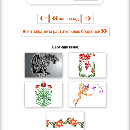
-1
шаг назад
+1
Все трафареты растительных бордюров
А вот еще такие: