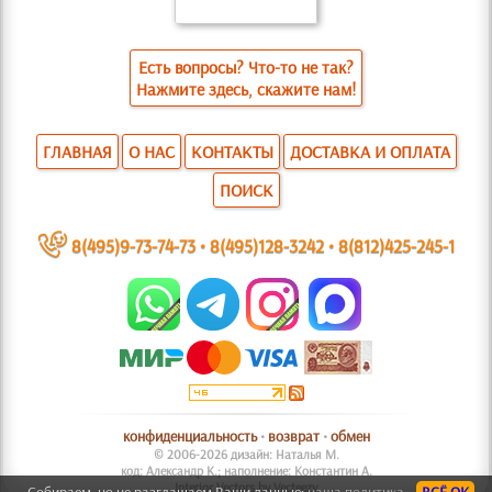
Есть вопросы? Что-то не так?
Нажмите здесь, скажите нам!
ГЛАВНАЯ
О НАС
КОНТАКТЫ
ДОСТАВКА И ОПЛАТА
ПОИСК
~
8(495)9-73-74-73
•
8(495)128-3242
•
8(812)425-245-1
конфиденциальность
•
возврат
•
обмен
© 2006-2026 дизайн: Наталья М.
код: Александр К.; наполнение: Константин А.
Interior Vectors by Vecteezy