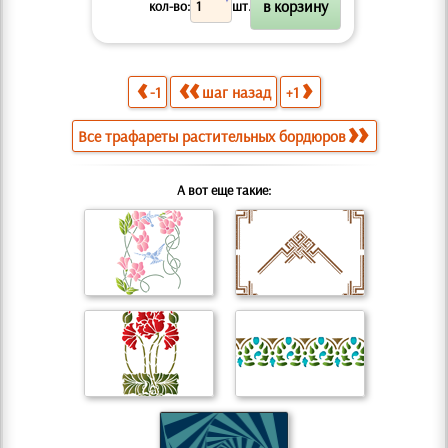
X
кол-во:
шт.
-1
шаг назад
+1
Все трафареты растительных бордюров
А вот еще такие: