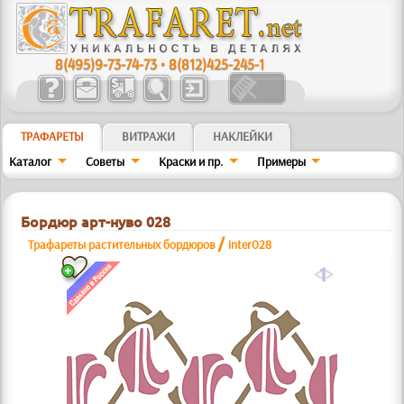
8(495)9-73-74-73
•
8(812)425-245-1
ТРАФАРЕТЫ
ВИТРАЖИ
НАКЛЕЙКИ
Каталог
Советы
Краски и пр.
Примеры
Бордюр арт-нуво 028
/
Трафареты растительных бордюров
inter028
a