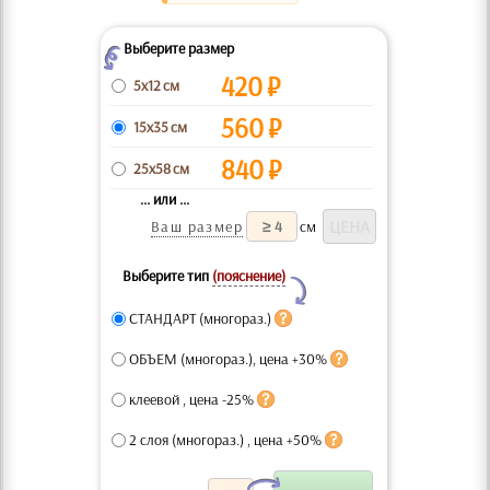
Выберите размер
Z
420
₽
5x12 см
560
₽
15x35 см
840
₽
25x58 см
... или ...
Ваш размер
см
Выберите тип
(пояснение)
Y
СТАНДАРТ (многораз.)
ОБЪЕМ (многораз.), цена +30%
клеевой , цена -25%
2 слоя (многораз.) , цена +50%