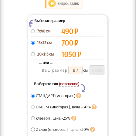
Видео: валик
Выберите размер
Z
490
₽
7x40 см
700
₽
13x73 см
1050
₽
20x113 см
... или ...
Ваш размер
см
Выберите тип
(пояснение)
Y
СТАНДАРТ (многораз.)
ОБЪЕМ (многораз.), цена +30%
клеевой , цена -25%
2 слоя (многораз.) , цена +50%