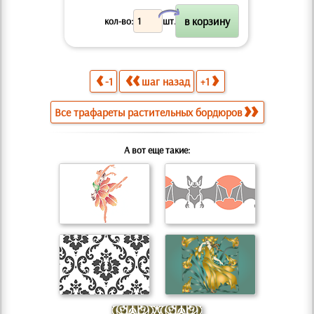
X
кол-во:
шт.
-1
шаг назад
+1
Все трафареты растительных бордюров
А вот еще такие: