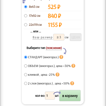
Z
525
₽
8x43 см
840
₽
17x92 см
1155
₽
22x119 см
... или ...
Ваш размер
см
Выберите тип
(пояснение)
Y
СТАНДАРТ (многораз.)
ОБЪЕМ (многораз.), цена +30%
клеевой , цена -25%
2 слоя (многораз.) , цена +50%
X
кол-во:
шт.