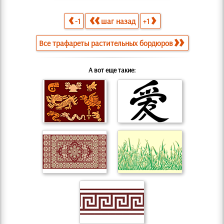
-1
шаг назад
+1
Все трафареты растительных бордюров
А вот еще такие: