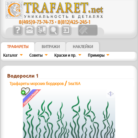
8(495)9-73-74-73
•
8(812)425-245-1
ТРАФАРЕТЫ
ВИТРАЖИ
НАКЛЕЙКИ
Каталог
Советы
Краски и пр.
Примеры
Водоросли 1
/
Трафареты морских бордюров
Sea16A
a