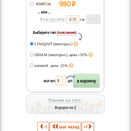
980
₽
40x87 см
... или ...
Ваш размер
см
Выберите тип
(пояснение)
Y
СТАНДАРТ (многораз.)
ОБЪЕМ (многораз.), цена +30%
клеевой , цена -25%
X
кол-во:
шт.
Похожи на этот:
Водоросли 2
-1
шаг назад
+1