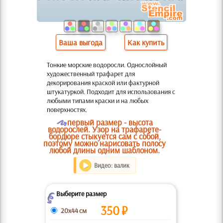
Ваша выгода
Как купить
Тонкие морские водоросли. Однослойный
художественный трафарет для
декорирования краской или фактурной
штукатуркой. Подходит для использования с
любыми типами краски и на любых
поверхностях.
O
первый размер - высота
водорослей. Узор на трафарете-
бордюре стыкуется сам с собой,
поэтому можно нарисовать полосу
любой длины одним шаблоном.
Видео: валик
Выберите размер
Z
350
₽
20x44 см