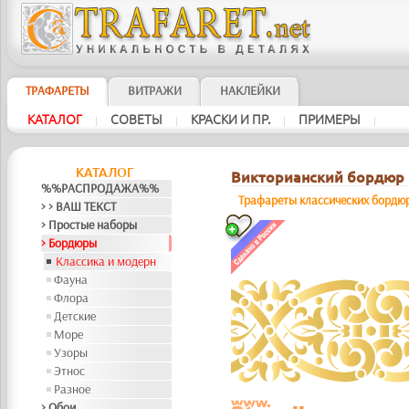
ТРАФАРЕТЫ
ВИТРАЖИ
НАКЛЕЙКИ
КАТАЛОГ
СОВЕТЫ
КРАСКИ И ПР.
ПРИМЕРЫ
|
|
|
|
КАТАЛОГ
Викторианский бордюр 
%%РАСПРОДАЖА%%
Трафареты классических бордю
> > ВАШ ТЕКСТ
> Простые наборы
> Бордюры
Классика и модерн
Фауна
Флора
Детские
Море
Узоры
Этнос
Разное
> Обои