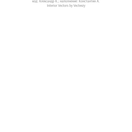
код: Александр К.; наполнение: Константин А.
Interior Vectors by Vecteezy