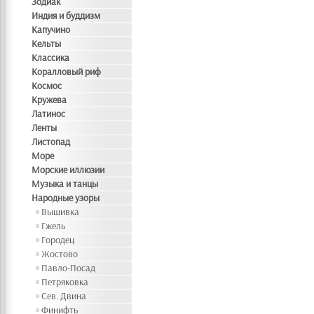
Зодиак
Индия и буддизм
Капучино
Кельты
Классика
Коралловый риф
Космос
Кружева
Латинос
Ленты
Листопад
Море
Морские иллюзии
Музыка и танцы
Народные узоры
Вышивка
Гжель
Городец
Жостово
Павло-Посад
Петряковка
Сев. Двина
Финифть