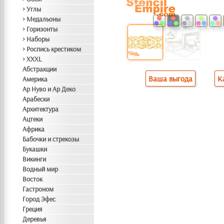
> Углы
> Медальоны
> Горизонты
> Наборы
> Роспись крестиком
> XXXL
Абстракции
Ваша выгода
К
Америка
Ар Нуво и Ар Деко
Арабески
Архитектура
Ацтеки
Африка
Бабочки и стрекозы
Букашки
Викинги
Водный мир
Восток
Гастроном
Город Эфес
Греция
Деревья