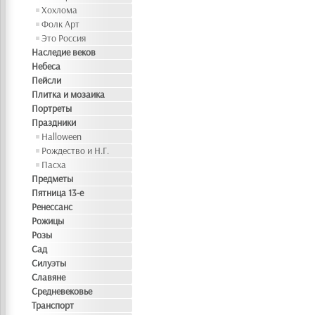
Хохлома
Фолк Арт
Это Россия
Наследие веков
Небеса
Пейсли
Плитка и мозаика
Портреты
Праздники
Halloween
Рождество и Н.Г.
Пасха
Предметы
Пятница 13-е
Ренессанс
Рожицы
Розы
Сад
Силуэты
Славяне
Средневековье
Транспорт