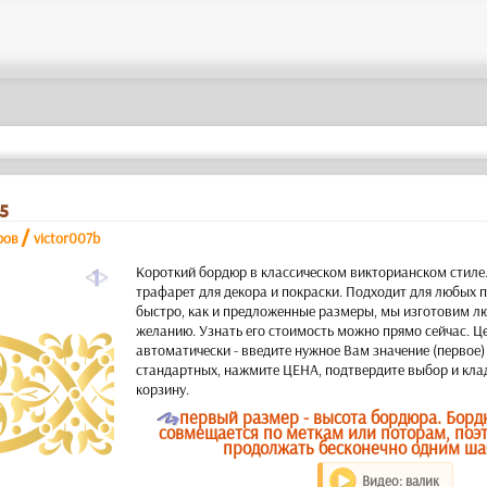
5
/
ров
victor007b
a
Короткий бордюр в классическом викторианском стиле
трафарет для декора и покраски. Подходит для любых п
быстро, как и предложенные размеры, мы изготовим л
желанию. Узнать его стоимость можно прямо сейчас. Ц
автоматически - введите нужное Вам значение (первое)
стандартных, нажмите ЦЕНА, подтвердите выбор и кла
корзину.
O
первый размер - высота бордюра. Бор
совмещается по меткам или поторам, поэ
продолжать бесконечно одним ша
Видео: валик