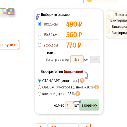
Выберите размер
Похож
Z
Викториа
490
₽
10x23 см
Викториа
560
₽
Викториа
15x34 см
770
₽
ак купить
23x52 см
... или ...
Ваш размер
см
Выберите тип
(пояснение)
Y
СТАНДАРТ (многораз.)
ОБЪЕМ (многораз.), цена +30%
клеевой , цена -25%
X
кол-во:
шт.