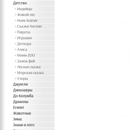
Детство
Индейцы
Живой лес
Ноев Ковчег
Сказки Англии
Пираты
Игрушки
Детвора
Алиса
Мини ZOO
Замок фей
Лесная сказка
Морская сказка
Узоры
Джунгли
Динозавры
До Колумба
Драконы
Египет
Животные
Зима
Знаки и лого