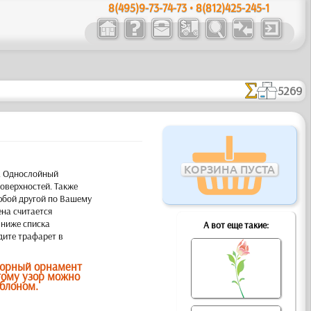
8(495)9-73-74-73 • 8(812)425-245-1
5269
КОРЗИНА ПУСТА
. Однослойный
оверхностей. Также
юбой другой по Вашему
ена считается
 ниже списка
А вот еще такие:
дите трафарет в
дюрный орнамент
тому узор можно
блоном.