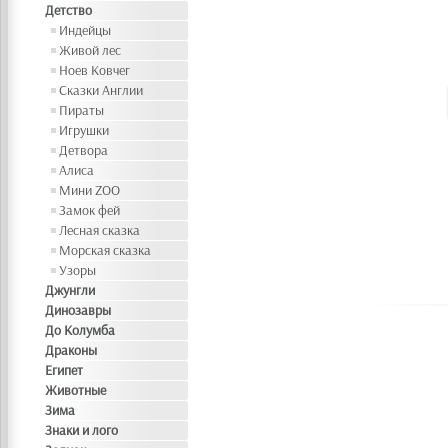
Детство
Индейцы
Живой лес
Ноев Ковчег
Сказки Англии
Пираты
Игрушки
Детвора
Алиса
Мини ZOO
Замок фей
Лесная сказка
Морская сказка
Узоры
Джунгли
Динозавры
До Колумба
Драконы
Египет
Животные
Зима
Знаки и лого