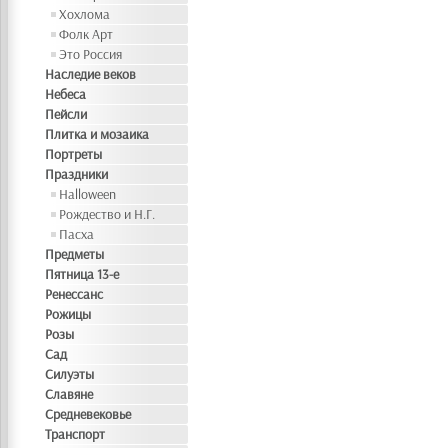
Хохлома
Фолк Арт
Это Россия
Наследие веков
Небеса
Пейсли
Плитка и мозаика
Портреты
Праздники
Halloween
Рождество и Н.Г.
Пасха
Предметы
Пятница 13-е
Ренессанс
Рожицы
Розы
Сад
Силуэты
Славяне
Средневековье
Транспорт