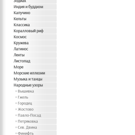
Зодиак
Индия и буддизм
Капучино
Кельты
Классика
Коралловый риф
Космос
Кружева
Латинос
Ленты
Листопад
Море
Морские иллюзии
Музыка и танцы
Народные узоры
Вышивка
Гжель
Городец
Жостово
Павло-Посад
Петряковка
Сев. Двина
Финифть