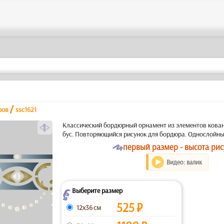
/
ров
ssc1621
a
Классический бордюрный орнамент из элементов кован
бус. Повторяющийся рисунок для бордюра. Однослойны
O
первый размер - высота рис
Видео: валик
Выберите размер
Z
525
₽
12x36 см