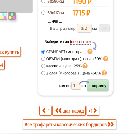
1190
₽
30x90 см
1715
₽
39x117 см
... или ...
Ваш размер
см
Выберите тип
(пояснение)
Y
ак купить
СТАНДАРТ (многораз.)
ОБЪЕМ (многораз.), цена +30%
ОМ
клеевой , цена -25%
2 слоя (многораз.) , цена +50%
X
кол-во:
шт.
-1
шаг назад
+1
Все трафареты классических бордюров