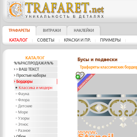
ТРАФАРЕТЫ
ВИТРАЖИ
НАКЛЕЙКИ
КАТАЛОГ
СОВЕТЫ
КРАСКИ И ПР.
ПРИМЕРЫ
|
|
|
|
КАТАЛОГ
Бусы и подвески
%%РАСПРОДАЖА%%
Трафареты классических бордю
> > ВАШ ТЕКСТ
> Простые наборы
> Бордюры
Классика и модерн
Фауна
Флора
Детские
Море
Узоры
Этнос
Разное
> Обои