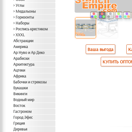
> Углы
> Медальоны
> Горизонты
> Наборы
> Роспись крестиком
> XXXL
Абстракции
Америка
Ваша выгода
К
Ар Нуво и Ар Деко
Арабески
КУПИТЬ ОПТ
Архитектура
Ацтеки
Африка
Бабочки и стрекозы
Букашки
Викинги
Водный мир
Восток
Гастроном
Город Эфес
Греция
Деревья