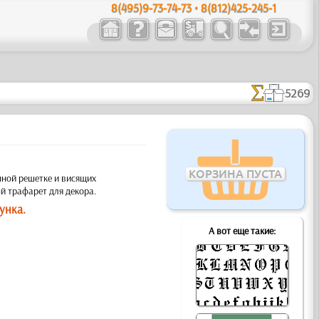
8(495)9-73-74-73 • 8(812)425-245-1
5269
КОРЗИНА ПУСТА
ной решетке и висящих
й трафарет для декора.
унка.
А вот еще такие: