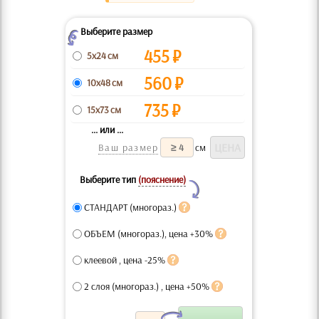
Выберите размер
Z
455
₽
5x24 см
560
₽
10x48 см
735
₽
15x73 см
... или ...
Ваш размер
см
Выберите тип
(пояснение)
Y
СТАНДАРТ (многораз.)
ОБЪЕМ (многораз.), цена +30%
клеевой , цена -25%
2 слоя (многораз.) , цена +50%