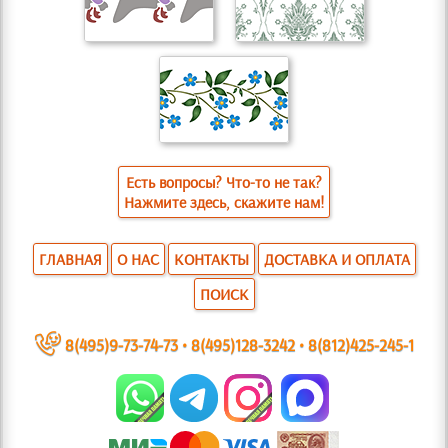
Есть вопросы? Что-то не так?
Нажмите здесь, скажите нам!
ГЛАВНАЯ
О НАС
КОНТАКТЫ
ДОСТАВКА И ОПЛАТА
ПОИСК
~
8(495)9-73-74-73
•
8(495)128-3242
•
8(812)425-245-1