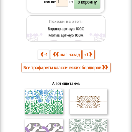
X
кол-во:
шт.
Похожи на этот:
Бордюр арт-нуо 100C
Мотив арт-нуо 100A
-1
шаг назад
+1
Все трафареты классических бордюров
А вот еще такие: