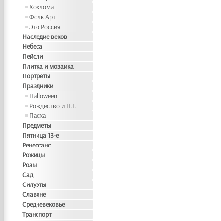
Хохлома
Фолк Арт
Это Россия
Наследие веков
Небеса
Пейсли
Плитка и мозаика
Портреты
Праздники
Halloween
Рождество и Н.Г.
Пасха
Предметы
Пятница 13-е
Ренессанс
Рожицы
Розы
Сад
Силуэты
Славяне
Средневековье
Транспорт