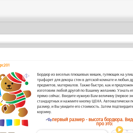
pc201
a
Бордюр из веселых плюшевых мишек, гуляющих на ули
трафарет для декора стен в детской комнате и любых д
предметов, материалов. Также быстро, как и предложе
изготовим любой другой по Вашему желанию. Узнать е
прямо сейчас. Введите нужную Вам величину (первое зн
стандартных и нажмите кнопку ЦЕНА. Автоматически п
размер, и Вы увидите его стоимость. Затем подтвердите
корзину.
O
первый размер - высота бордюра. Вид
про это: