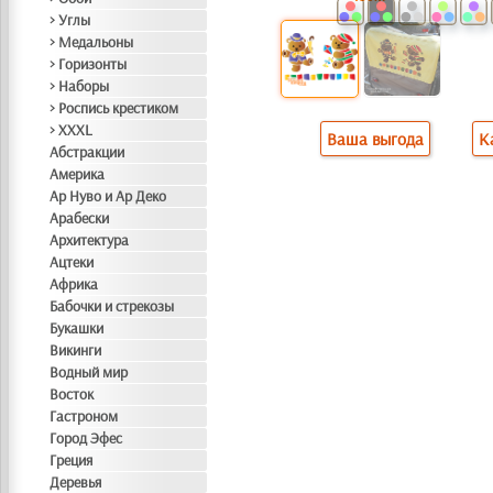
> Углы
> Медальоны
> Горизонты
> Наборы
> Роспись крестиком
> XXXL
Ваша выгода
К
Абстракции
Америка
Ар Нуво и Ар Деко
Арабески
Архитектура
Ацтеки
Африка
Бабочки и стрекозы
Букашки
Викинги
Водный мир
Восток
Гастроном
Город Эфес
Греция
Деревья