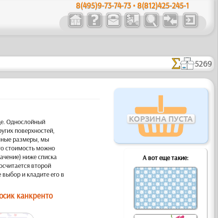
8(495)9-73-74-73 • 8(812)425-245-1
5269
КОРЗИНА ПУСТА
це. Однослойный
ругих поверхностей,
нные размеры, мы
го стоимость можно
ачение) ниже списка
А вот еще такие:
осчитается второй
 выбор и кладите его в
осик канкренто