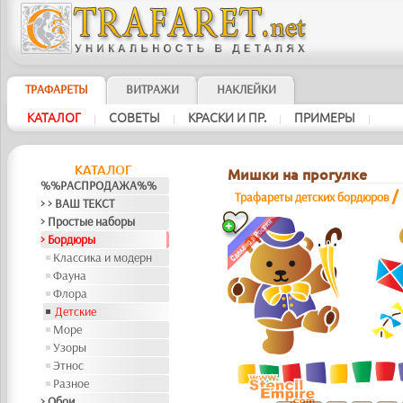
ТРАФАРЕТЫ
ВИТРАЖИ
НАКЛЕЙКИ
КАТАЛОГ
СОВЕТЫ
КРАСКИ И ПР.
ПРИМЕРЫ
|
|
|
|
КАТАЛОГ
Мишки на прогулке
%%РАСПРОДАЖА%%
/
Трафареты детских бордюров
> > ВАШ ТЕКСТ
> Простые наборы
> Бордюры
Классика и модерн
Фауна
Флора
Детские
Море
Узоры
Этнос
Разное
> Обои