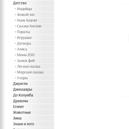
Детство
Индейцы
Живой лес
Ноев Ковчег
Сказки Англии
Пираты
Игрушки
Детвора
Алиса
Мини ZOO
Замок фей
Лесная сказка
Морская сказка
Узоры
Джунгли
Динозавры
До Колумба
Драконы
Египет
Животные
Зима
Знаки и лого