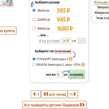
Выберите размер
Похожи 
Z
Мишки 
595
₽
18x34 см
Мишки м
945
₽
Ночь в к
32x60 см
1680
₽
49x92 см
ак купить
... или ...
Ваш размер
см
Выберите тип
(пояснение)
Y
СТАНДАРТ (многораз.)
ОБЪЕМ (многораз.), цена +30%
X
кол-во:
шт.
-1
шаг назад
+1
Все трафареты детских бордюров