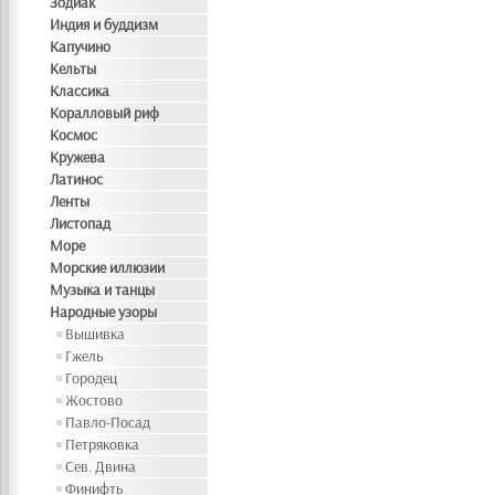
Зодиак
Индия и буддизм
Капучино
Кельты
Классика
Коралловый риф
Космос
Кружева
Латинос
Ленты
Листопад
Море
Морские иллюзии
Музыка и танцы
Народные узоры
Вышивка
Гжель
Городец
Жостово
Павло-Посад
Петряковка
Сев. Двина
Финифть