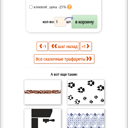
клеевой , цена -25%
X
кол-во:
шт.
-1
шаг назад
+1
Все сказочные трафареты
А вот еще такие: