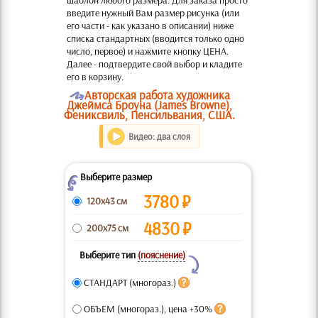
шаблон любого размера. Для заказа просто
введите нужный Вам размер рисунка (или
его части - как указано в описании) ниже
списка стандартных (вводится только одно
число, первое) и нажмите кнопку ЦЕНА.
Далее - подтвердите свой выбор и кладите
его в корзину.
O
Авторская работа художника
Джеймса Броуна (James Browne),
Фениксвиль, Пенсильвания, США.
Видео: два слоя
Выберите размер
Z
3780
₽
120x43 см
4830
₽
200x75 см
Выберите тип
(пояснение)
Y
СТАНДАРТ (многораз.)
ОБЪЕМ (многораз.), цена +30%